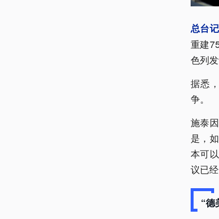
总台
重建7
色列发
据悉
争。
施泰因
是，
本可以
议已经
“德