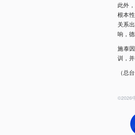
此外
根本
关系出
响，德
施泰因
训，并
（总台
©20