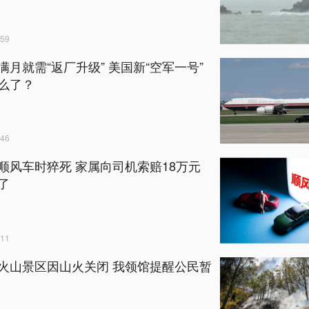
59
满月就需“返厂升级” 美国新“空军一号”
么了？
46
顺风车时猝死 家属向司机索赔18万元
了
11
火山景区因山火关闭 我领馆提醒公民暂