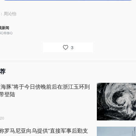
：
周沁怡
视新闻
用心你放心
3
荐
白海豚”将于今日傍晚前后在浙江玉环到
带登陆
20
称罗马尼亚向乌提供“直接军事后勤支