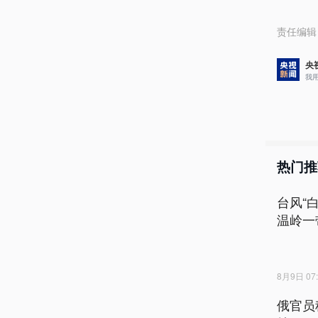
责任编辑
央
我
热门推
台风“
温岭一
8月9日 07:
俄官员