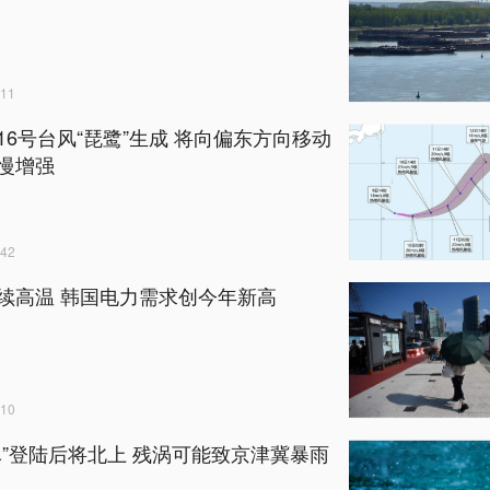
11
16号台风“琵鹭”生成 将向偏东方向移动
慢增强
42
续高温 韩国电力需求创今年新高
10
豚”登陆后将北上 残涡可能致京津冀暴雨