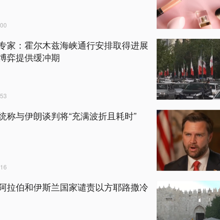
00
专家：霍尔木兹海峡通行安排取得进展
博弈提供缓冲期
53
统称与伊朗谈判将“充满波折且耗时”
16
阿拉伯和伊斯兰国家谴责以方耶路撒冷