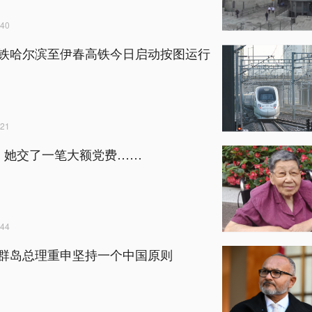
40
铁哈尔滨至伊春高铁今日启动按图运行
21
！她交了一笔大额党费……
44
群岛总理重申坚持一个中国原则