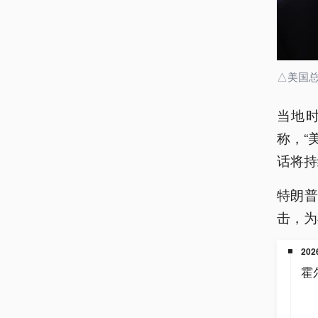
△美国
当地时
称，“
话将持
特朗
击，为