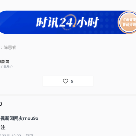
：
陈思睿
视新闻
用心你放心
9
0
视新闻网友rnou9o
关注
月23日 12:03
回复