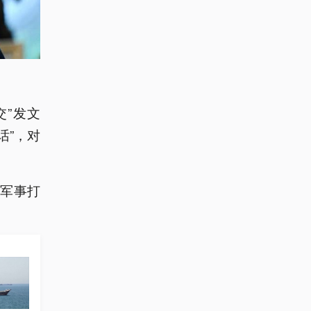
交”发文
话”，对
军事打