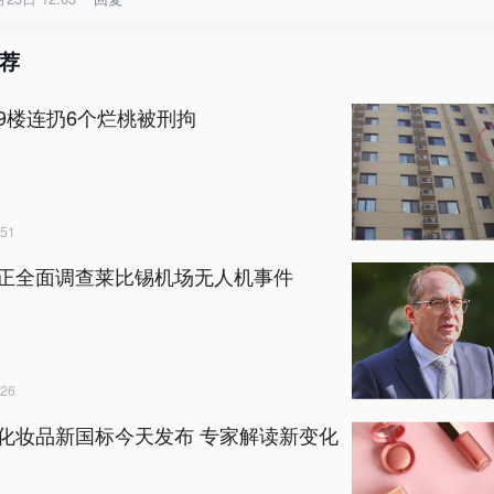
荐
9楼连扔6个烂桃被刑拘
51
正全面调查莱比锡机场无人机事件
26
化妆品新国标今天发布 专家解读新变化