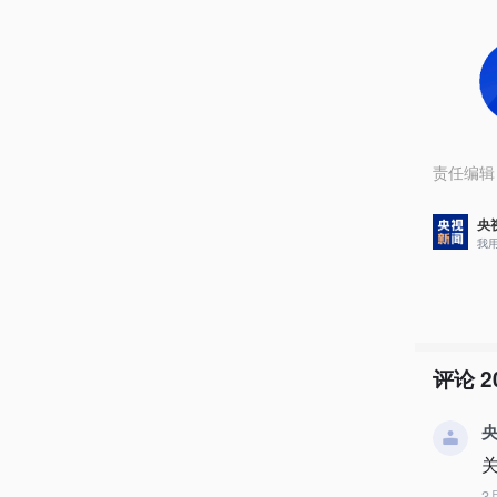
责任编辑
央
我
评论
2
央
3