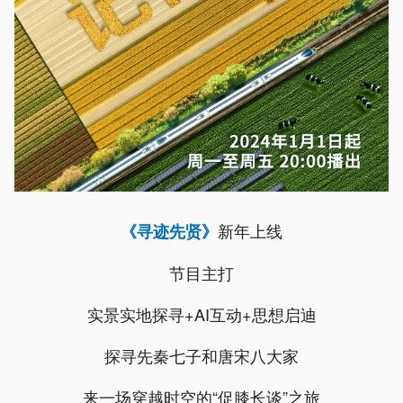
新年上线
《寻迹先贤》
节目主打
实景实地探寻+AI互动+思想启迪
探寻先秦七子和唐宋八大家
来一场穿越时空的“促膝长谈”之旅