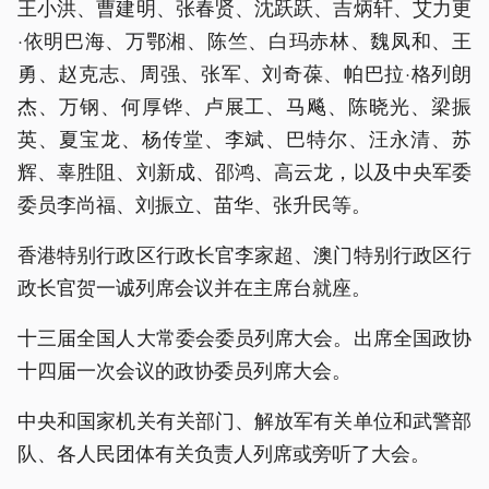
王小洪、曹建明、张春贤、沈跃跃、吉炳轩、艾力更
·依明巴海、万鄂湘、陈竺、白玛赤林、魏凤和、王
勇、赵克志、周强、张军、刘奇葆、帕巴拉·格列朗
杰、万钢、何厚铧、卢展工、马飚、陈晓光、梁振
英、夏宝龙、杨传堂、李斌、巴特尔、汪永清、苏
辉、辜胜阻、刘新成、邵鸿、高云龙，以及中央军委
委员李尚福、刘振立、苗华、张升民等。
香港特别行政区行政长官李家超、澳门特别行政区行
政长官贺一诚列席会议并在主席台就座。
十三届全国人大常委会委员列席大会。出席全国政协
十四届一次会议的政协委员列席大会。
中央和国家机关有关部门、解放军有关单位和武警部
队、各人民团体有关负责人列席或旁听了大会。