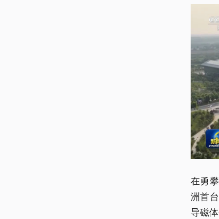
在勇
洲首
导磁体