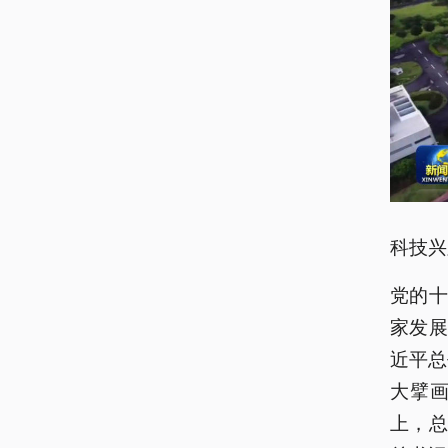
科技兴
党的
家发展
近平总
大擘画
上，