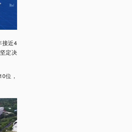
年接近4
的坚定决
10位，