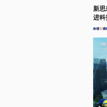
新思
进科