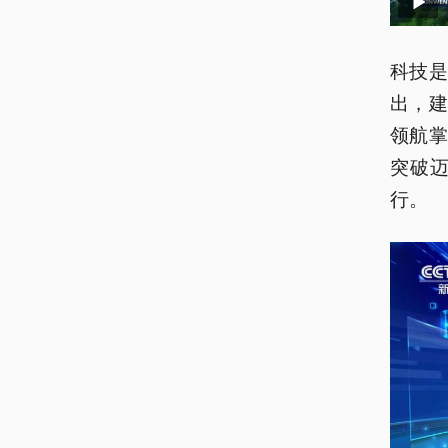
科技
出，
领航
突破
行。