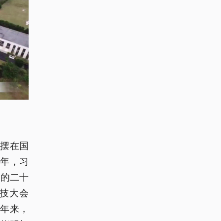
摆在国
6年，习
党的二十
科技大会
年来，