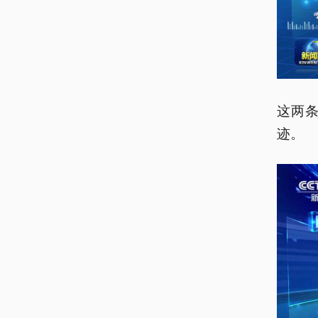
这两
迹。