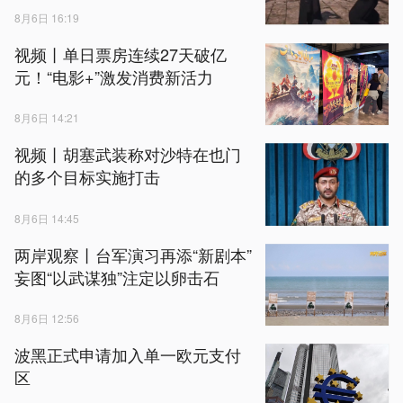
8月6日 16:19
视频丨单日票房连续‌27天‌破亿
元！“电影+”激发消费新活力
8月6日 14:21
视频丨胡塞武装称对沙特在也门
的多个目标实施打击
8月6日 14:45
两岸观察丨台军演习再添“新剧本”
妄图“以武谋独”注定以卵击石
8月6日 12:56
波黑正式申请加入单一欧元支付
区