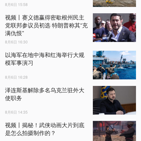
8月6日 15:58
视频丨赛义德赢得密歇根州民主
党联邦参议员初选 特朗普称其“充
满仇恨”
8月6日 16:30
以海军在地中海和红海举行大规
模军事演习
8月6日 16:28
泽连斯基解除多名乌克兰驻外大
使职务
8月6日 14:35
视频丨揭秘！武侠动画大片到底
是怎么拍摄制作的？