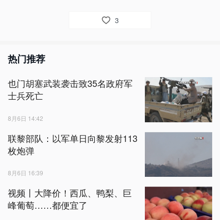
3
热门推荐
也门胡塞武装袭击致35名政府军
士兵死亡
8月6日 14:42
联黎部队：以军单日向黎发射113
枚炮弹
8月6日 16:39
视频丨大降价！西瓜、鸭梨、巨
峰葡萄……都便宜了