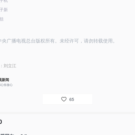
子杭
子新
括
25中央广播电视总台版权所有。未经许可，请勿转载使用。
：
刘立江
视新闻
用心你放心
65
0