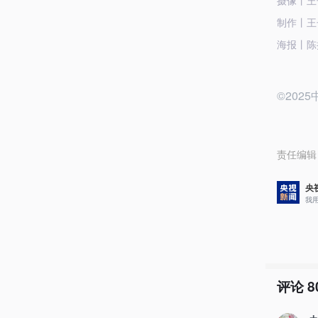
摄像丨王
制作丨王
海报丨陈
©20
责任编辑
央
我
评论
8