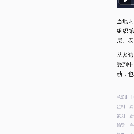
当地时
组织
尼、泰
从多边
受到中
动，也
总监制丨
监制丨龚
策划丨史
编导丨卢