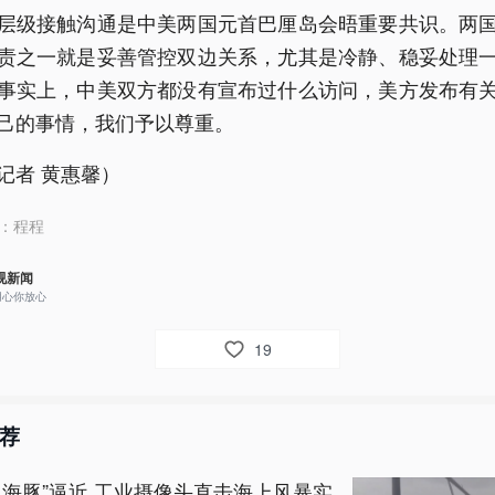
层级接触沟通是中美两国元首巴厘岛会晤重要共识。两
责之一就是妥善管控双边关系，尤其是冷静、稳妥处理
事实上，中美双方都没有宣布过什么访问，美方发布有
己的事情，我们予以尊重。
记者 黄惠馨）
：
程程
视新闻
用心你放心
19
荐
白海豚”逼近 工业摄像头直击海上风暴实