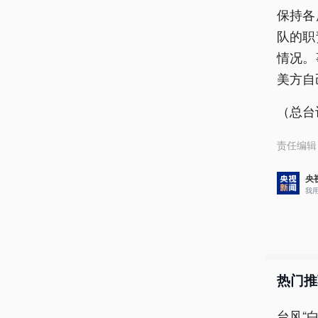
保持各
队的职
情况。
美方自
（总台
责任编辑
央
我
热门推
台风“