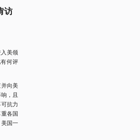
肯访
进入美领
此有何评
查并向美
影响，且
不可抗力
尊重各国
。美国一