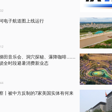
32
河电子航道图上线运行
12
梯田音乐会、洞穴探秘、瀑降咖啡……
锁全时段避暑消费新业态
44
察丨被中方反制的7家美国实体有何来