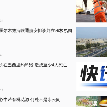
34
霍尔木兹海峡通航安排谈判在积极氛围
45
机在巴西里约坠毁 造成至少4人死亡
46
心中若有桃花源 何处不是水云间