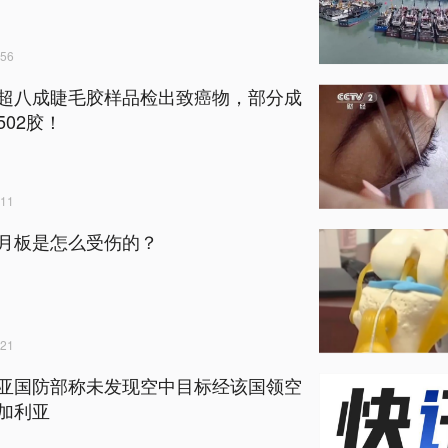
56
超八成睫毛胶样品检出致癌物，部分成
502胶！
11
月板是怎么受伤的？
21
亚国防部称未发现空中目标经该国领空
加利亚