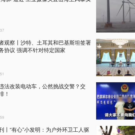
37
者观察丨沙特、土耳其和巴基斯坦签署
务协议 强调不针对特定国家
51
违法改装电动车，公然挑战交警？交
排！
59
刊丨“有心”小发明：为户外环卫工人驱