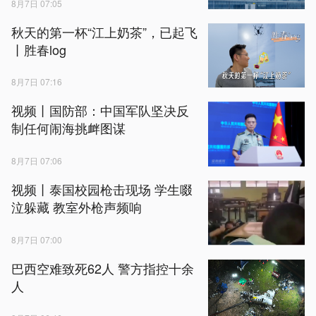
8月7日 07:05
秋天的第一杯“江上奶茶”，已起飞
丨胜春log
8月7日 07:16
视频丨国防部：中国军队坚决反
制任何闹海挑衅图谋
8月7日 07:06
视频丨泰国校园枪击现场 学生啜
泣躲藏 教室外枪声频响
8月7日 07:00
巴西空难致死62人 警方指控十余
人