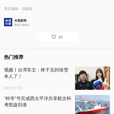
责任编辑：
汤嘉铭
央视新闻
我用心你放心
23
热门推荐
视频丨台湾车主：终于见到张雪
本人了！
8月7日 07:27
“科学”号完成西太平洋共享航次科
考凯旋归港