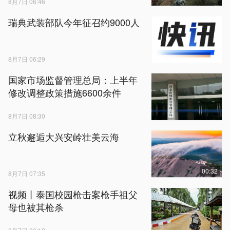
8月7日 06:46
瑞典武装部队今年征召约9000人
8月7日 06:29
国家市场监督管理总局：上半年
修改调整政策措施6600余件
8月7日 08:30
立秋邂逅大兴安岭壮美云海
00:32
8月7日 07:35
视频丨泰国校园枪击案枪手祖父
母也被其枪杀