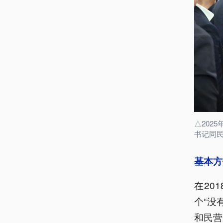
△202
书记同
基本方
在20
个“没
和民营