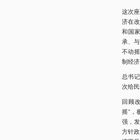
这次座
济在
和国
承、与
不动
制经济
总书
次给民
回顾
摇”
强，
方针政