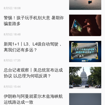
8月5日 18:08
警惕！孩子玩手机别大意 暑期诈
骗套路多
8月5日 18:48
新闻1+1丨L3、L4级自动驾驶，
离我们还有多远？
8月5日 17:35
总台记者观察丨美总统宣布达成
协议 以总理为何唱反调？
8月5日 15:44
伊朗称与阿曼就霍尔木兹海峡航
运线路达成一致