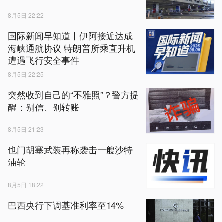
8月5日 22:22
国际新闻早知道丨伊阿接近达成
海峡通航协议 特朗普所乘直升机
遭遇飞行安全事件
8月5日 22:25
突然收到自己的“不雅照”？警方提
醒：别信、别转账
8月5日 21:23
也门胡塞武装再称袭击一艘沙特
油轮
8月5日 18:22
巴西央行下调基准利率至14%