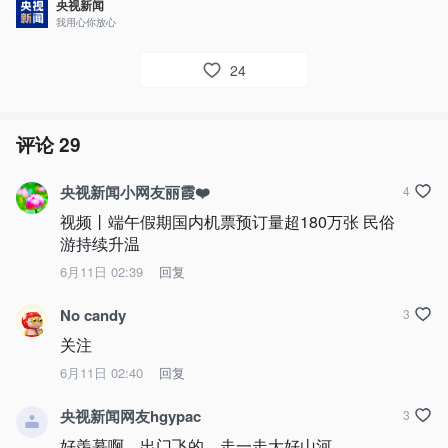
央视新闻
我用心你放心
24
评论
29
央视新闻小网友丽霞❤️
4
视频丨端午假期国内机票预订量超180万张 民俗
游持续升温
6月11日 02:39
回复
No candy
3
关注
6月11日 02:40
回复
央视新闻网友hgypac
3
好羡慕啊，出门飞的，走一走大好山河。