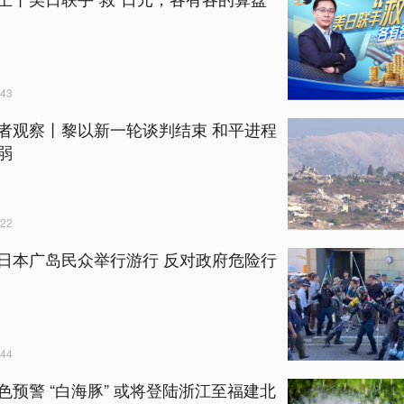
43
者观察丨黎以新一轮谈判结束 和平进程
弱
22
日本广岛民众举行游行 反对政府危险行
44
色预警 “白海豚” 或将登陆浙江至福建北