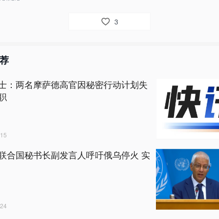
3
荐
士：两名摩萨德高官因秘密行动计划失
职
15
联合国秘书长副发言人呼吁俄乌停火 实
24