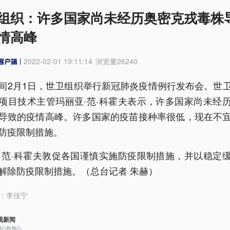
组织：许多国家尚未经历奥密克戎毒株
情高峰
2022-02-01 19:11:14
浏览量
26240
间2月1日，世卫组织举行新冠肺炎疫情例行发布会。世
项目技术主管玛丽亚·范·科霍夫表示，许多国家尚未经
导致的疫情高峰。许多国家的疫苗接种率很低，现在不
防疫限制措施。
·范·科霍夫敦促各国谨慎实施防疫限制措施，并以稳定
解除防疫限制措施。（总台记者 朱赫）
：
李佳宁
视新闻
用心你放心