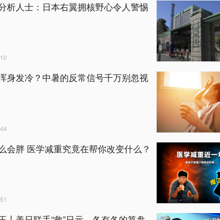
分析人士：日本右翼拥核野心令人警惕
10
浑身发冷？中暑的反常信号千万别忽视
44
么会胖 医学减重究竟在帮你改变什么？
51
王丨美日联手“救”日元，各有各的算盘