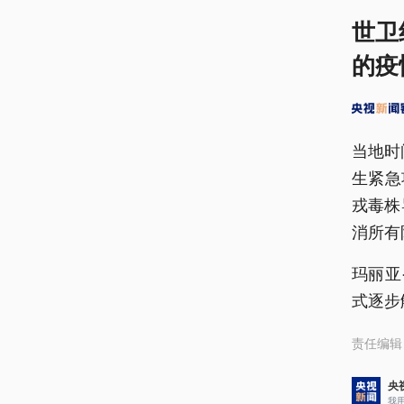
世卫
的疫
当地时
生紧急
戎毒株
消所有
玛丽亚
式逐步
责任编辑
央
我