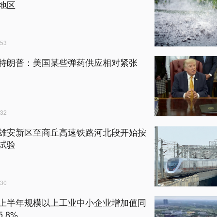
地区
53
特朗普：美国某些弹药供应相对紧张
32
雄安新区至商丘高速铁路河北段开始按
试验
30
上半年规模以上工业中小企业增加值同
.8%