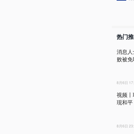
热门推
消息人
败被免
8月6日 17:
视频丨
现和平
8月6日 23: