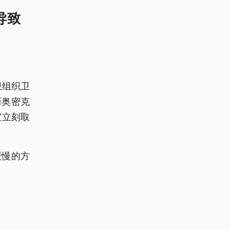
导致
卫组织卫
历奥密克
宜立刻取
缓慢的方