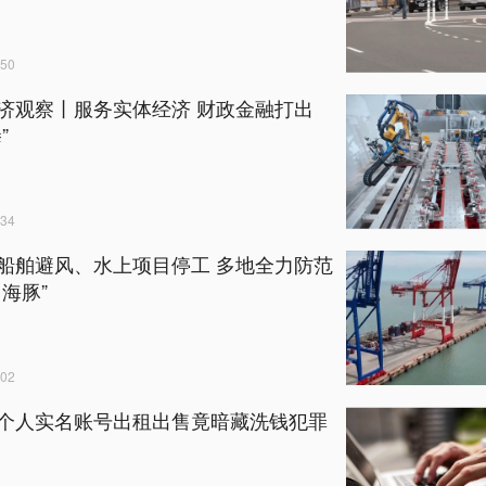
50
济观察丨服务实体经济 财政金融打出
”
34
船舶避风、水上项目停工 多地全力防范
白海豚”
02
个人实名账号出租出售竟暗藏洗钱犯罪