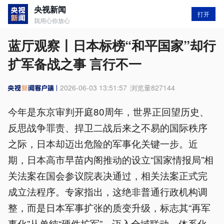
央视新闻
打开
我用心你放心
蓝厅观察丨日本标榜“和平国家”却行
扩军备战之事 言行不一
2026-06-03 13:51:57
浏览量
827144
今年是东京审判开庭80周年，世界正回望历史、
反思战争罪责、捍卫二战后来之不易的国际秩序
之际，日本却迈出危险的军事化关键一步。近
期，日本高市早苗内阁推动的设立“国家情报局”相
关法案在国会参议院表决通过，相关法案正式完
成立法程序。专家指出，这绝非普通行政机构调
整，而是日本军事扩张的质变升级，标志其“再军
事化”从单纯“硬件扩军”，迈入全域联动、体系化