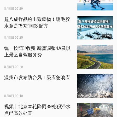
8月8日 09:29
超八成样品检出致癌物！睫毛胶
水竟是“502”同款配方
01:29
8月8日 09:25
统一按“车”收费 新疆调整4A及以
上景区自驾服务费
8月8日 09:10
温州市发布防台风Ⅰ级应急响应
8月8日 09:49
视频丨北京本轮降雨39处积滞水
点已高效处置