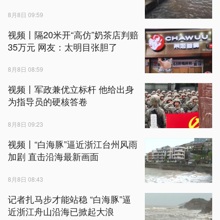
8月8日 09:59
视频丨隔20米开“高仿”奶茶店判赔
35万元 网友：太明目张胆了
8月8日 08:59
视频丨军政兼优立标杆 他给出身
为指导员的硬核答卷
8月8日 09:23
视频丨“白海豚”逼近浙江台州风雨
加剧 直击沿海最新画面
8月8日 08:43
记者扎马步才能站稳 “白海豚”逼
近浙江舟山沿海已掀起大浪