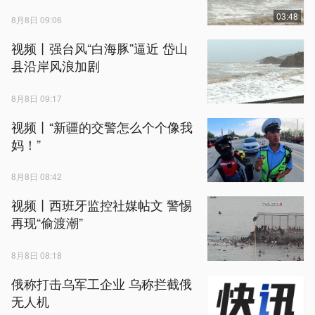
03:48
8月8日 09:06
视频丨强台风“白海豚”逼近 岱山
县沿岸风浪加剧
8月8日 09:17
视频丨“新疆的交警怎么个个像我
妈！”
8月8日 08:42
视频丨西班牙监控社媒帖文 警惕
再现“偷渡潮”
8月8日 08:18
俄称打击乌军工企业 乌称拦截俄
无人机