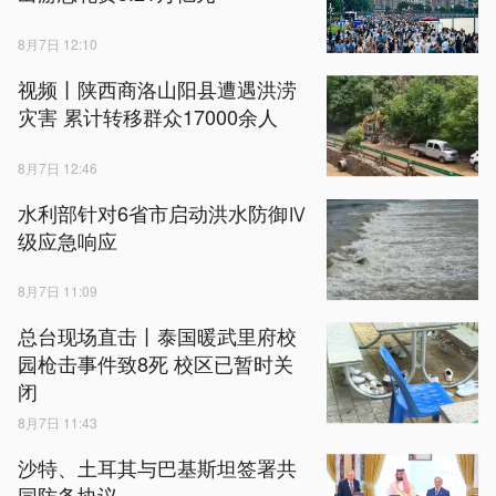
8月7日 12:10
视频丨陕西商洛山阳县遭遇洪涝
灾害 累计转移群众17000余人
8月7日 12:46
水利部针对6省市启动洪水防御Ⅳ
级应急响应
8月7日 11:09
总台现场直击丨泰国暖武里府校
园枪击事件致8死 校区已暂时关
闭
8月7日 11:43
沙特、土耳其与巴基斯坦签署共
同防务协议