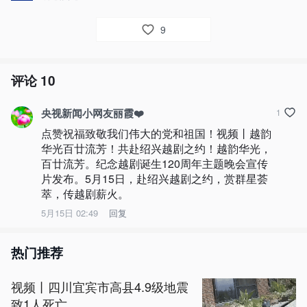
9
评论
10
央视新闻小网友丽霞❤️
1
点赞祝福致敬我们伟大的党和祖国！视频丨越韵
华光百廿流芳！共赴绍兴越剧之约！越韵华光，
百廿流芳。纪念越剧诞生120周年主题晚会宣传
片发布。5月15日，赴绍兴越剧之约，赏群星荟
萃，传越剧薪火。
5月15日 02:49
回复
热门推荐
视频丨四川宜宾市高县4.9级地震
致1人死亡