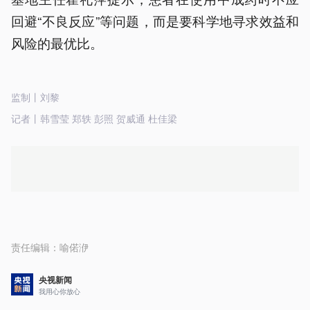
回避“不良反应”等问题，而是要科学地寻求效益和
风险的最优比。
监制丨刘黎
记者丨韩雪莹 郑轶 彭照 贺威通 杜佳梁
责任编辑：
喻偌洢
央视新闻
我用心你放心