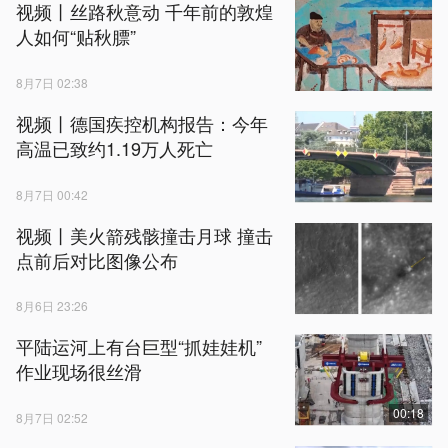
视频丨丝路秋意动 千年前的敦煌
人如何“贴秋膘”
8月7日 02:38
视频丨德国疾控机构报告：今年
高温已致约1.19万人死亡
8月7日 00:42
视频丨美火箭残骸撞击月球 撞击
点前后对比图像公布
8月6日 23:26
平陆运河上有台巨型“抓娃娃机”
作业现场很丝滑
00:18
8月7日 02:52