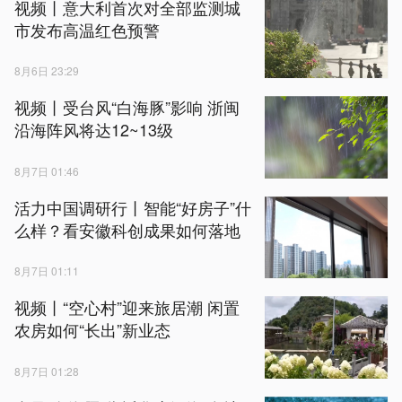
视频丨意大利首次对全部监测城
市发布高温红色预警
8月6日 23:29
视频丨受台风“白海豚”影响 浙闽
沿海阵风将达12~13级
8月7日 01:46
活力中国调研行丨智能“好房子”什
么样？看安徽科创成果如何落地
8月7日 01:11
视频丨“空心村”迎来旅居潮 闲置
农房如何“长出”新业态
8月7日 01:28