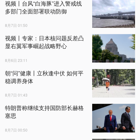
视频丨台风“白海豚”进入警戒线
多部门全面部署联动防御
8月7日 01:50
视频丨专家：日本核问题反差凸
显右翼军事崛起战略野心
8月6日 23:11
朝“问”健康丨立秋逢中伏 如何平
稳调养身体
8月7日 01:43
特朗普称继续支持国防部长赫格
塞思
8月7日 00:50