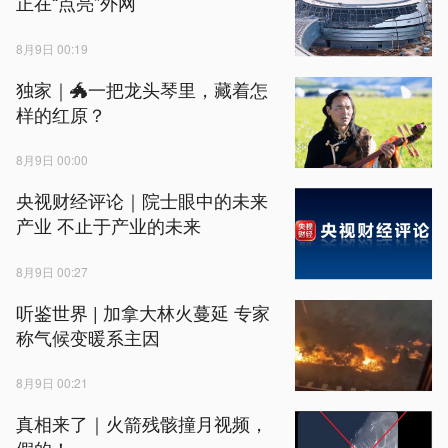
正在“点亮”外网
8月9日 00:19
独家｜🐲一把龙头琴里，藏着怎
样的红原？
8月9日 00:00
央视财经评论｜院士眼中的未来
产业 不止于产业的未来
8月9日 00:27
听鉴世界 | 加拿大林火蔓延 专家
称气候变暖系主因
8月9日 00:21
真相来了｜火箭残骸撞月视频，