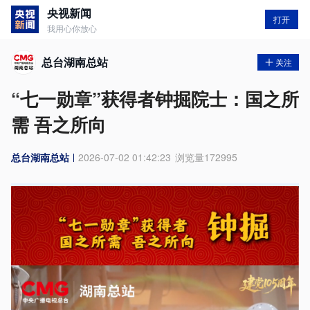
央视新闻
打开
我用心你放心
总台湖南总站
关注
“七一勋章”获得者钟掘院士：国之所
需 吾之所向
总台湖南总站
2026-07-02 01:42:23
浏览量
172995