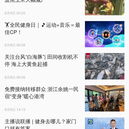
8月9日 00:20
🏋全民健身日｜🎵运动+音乐＝最
佳CP！
8月8日 06:08
关注台风“白海豚”| 田间收割机不
停 海上大黄鱼起捕
8月8日 06:36
免费接纳转移群众 浙江余姚一民
宿“变身”暖心港湾
8月8日 14:13
主播说联播 | 健身去哪儿？家门
口就有答案