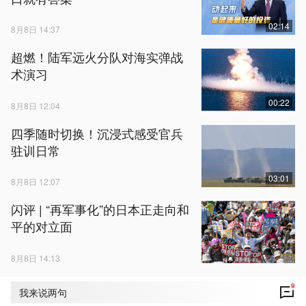
02:14
8月8日 14:37
超燃！陆军远火分队对海实弹战
术演习
00:22
8月8日 12:04
四季随时切换！沉浸式感受官兵
驻训日常
03:01
8月8日 12:07
闪评 | “再军事化”的日本正走向和
平的对立面
8月8日 14:13
9
我来说两句