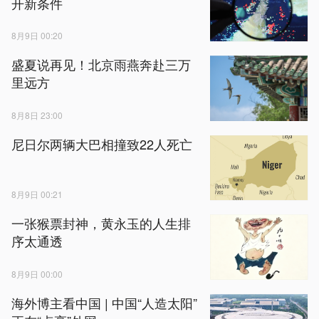
开新条件
8月9日 00:20
盛夏说再见！北京雨燕奔赴三万
里远方
8月8日 23:00
尼日尔两辆大巴相撞致22人死亡
8月9日 00:21
一张猴票封神，黄永玉的人生排
序太通透
8月9日 00:00
海外博主看中国 | 中国“人造太阳”