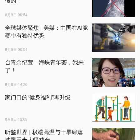
假的！
8月9日 00:54
全球媒体聚焦 | 美媒：中国在AI竞
赛中有独特优势
8月9日 00:54
台青余纪萱：海峡青年荟，我来
了！
01:11
8月8日 14:26
家门口的“健身福利”再升级
8月8日 12:08
听鉴世界 | 极端高温与干旱肆虐
波黑玉米大幅减产