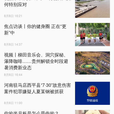
何特别应对
8月8日 16:21
焦点访谈丨你的健身圈 正在“更
新”中
8月8日 14:37
视频丨梯田音乐会、洞穴探秘、
瀑降咖啡……贵州解锁全时段避
暑消费新业态
8月8日 16:44
河南驻马店西平县“7·30”故意伤害
案件犯罪嫌疑人夏某钢被抓获
8月8日 11:00
你的半月板是怎么受伤的？