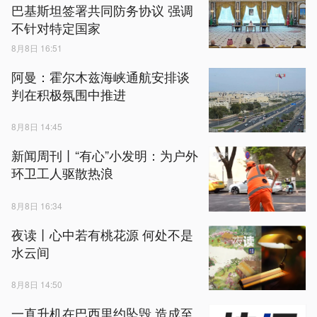
巴基斯坦签署共同防务协议 强调
不针对特定国家
8月8日 16:51
阿曼：霍尔木兹海峡通航安排谈
判在积极氛围中推进
8月8日 14:45
新闻周刊丨“有心”小发明：为户外
环卫工人驱散热浪
8月8日 16:34
夜读丨心中若有桃花源 何处不是
水云间
8月8日 14:50
一直升机在巴西里约坠毁 造成至