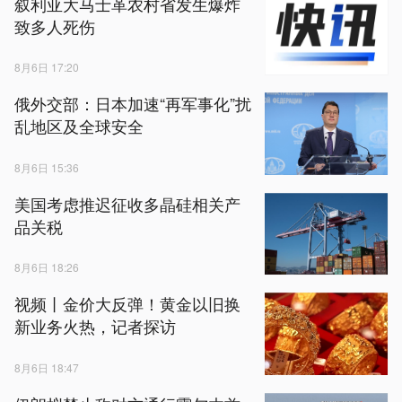
叙利亚大马士革农村省发生爆炸
致多人死伤
8月6日 17:20
俄外交部：日本加速“再军事化”扰
乱地区及全球安全
8月6日 15:36
美国考虑推迟征收多晶硅相关产
品关税
8月6日 18:26
视频丨金价大反弹！黄金以旧换
新业务火热，记者探访
8月6日 18:47