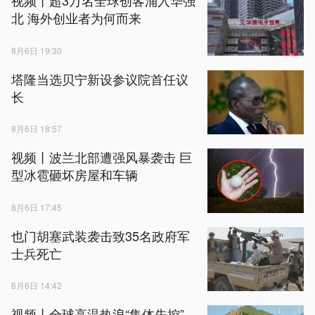
视频丨超3万名全球创客涌入华强
北 海外创业者为何而来
8月6日 19:30
塔隆当选贝宁新设参议院首任议
长
8月6日 18:57
视频丨波兰北部遭强风暴袭击 巨
型冰雹砸坏房屋和车辆
8月6日 17:45
也门胡塞武装袭击致35名政府军
士兵死亡
8月6日 14:42
视频丨全球高温热浪“集体失控”