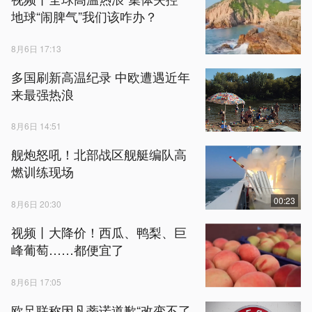
地球“闹脾气”我们该咋办？
8月6日 17:13
多国刷新高温纪录 中欧遭遇近年
来最强热浪
8月6日 14:51
舰炮怒吼！北部战区舰艇编队高
燃训练现场
00:23
8月6日 20:30
视频丨大降价！西瓜、鸭梨、巨
峰葡萄……都便宜了
8月6日 17:05
欧足联称因凡蒂诺道歉“改变不了