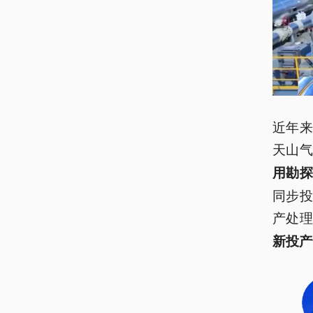
近年
天山
用勘
同步
产处理
新投产