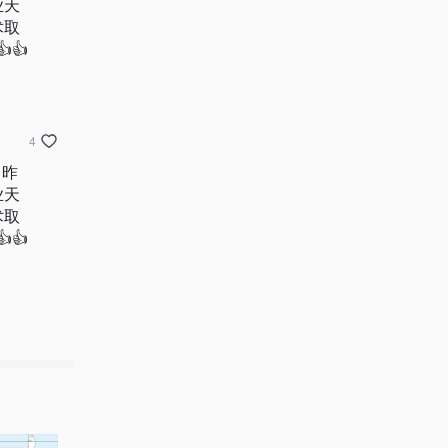
业天
术取
👍
4
！昨
业天
术取
👍