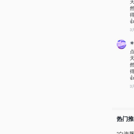
得

3
☀
得

3
热门推
“白海