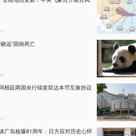
17
“硗远”因病死亡
01
阿根廷两国央行续签双边本币互换协议
17
谈广岛核爆81周年：日方应对历史心怀