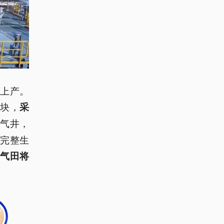
上产。
区块，
采
产气井，
完整生
年气田将