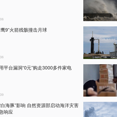
06
猎鹰9”火箭残骸撞击月球
36
用平台漏洞“0元”购走3000多件家电
39
“白海豚”影响 自然资源部启动海洋灾害
急响应