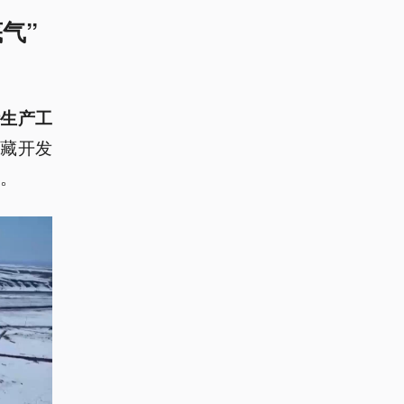
气”
计生产工
气藏开发
”。