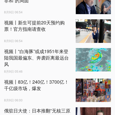
非和”的局面
8月9日 06:54
视频丨新生可提前20天预约购
票！官方指南请查收
8月9日 06:54
视频丨“白海豚”或成1951年来登
陆我国最偏东、奔袭距离最远台
风
8月9日 05:46
视频丨83亿！240亿！3700亿！
千亿级市场，爆发
8月9日 06:00
俄驻日大使：日本推翻“无核三原