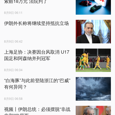
索赔18万元 法院判了
8月9日 06:11
伊朗外长称将继续坚持抵抗立场
8月9日 06:42
上海足协：决赛因台风取消 U17
国足和阿森纳并列冠军
8月9日 06:34
“白海豚”与此前登陆浙江的“巴威”
有何异同？
8月9日 06:58
视频丨伊朗总统：必须摆脱“非战