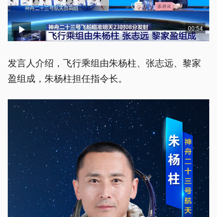
00:54
发言人介绍，飞行乘组由朱杨柱、张志远、黎家
盈组成，朱杨柱担任指令长。