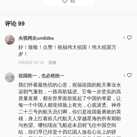
82
评论
99
央视网友um8dbs
9
好！致敬！点赞！祝福伟大祖国！伟大祖国万
岁！
5月23日 01:12
回复
祖国统一，也必然统一
4
我们怀着最热切的心意，祝福祖国的航天事业永
远朝气蓬勃，一路高歌猛进。它每一步坚实的高
质量发展，都在世界面前挺起了中国的脊梁，让
每一个中国人都觉得脸上有光，心底滚烫。神舟
二十三号的航天员们啊，你们是祖国最勇敢的英
雄，身上扛着前几代航天人穿越星海的所有期盼
与热望。哪怕现在飞船还未启程飞往中国空间
站，你们早已经是十四亿国人放在心尖上的骄