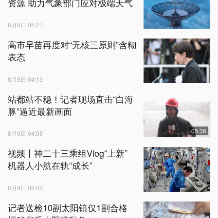
资源 助力气象部门应对极端天气
8月9日 05:21
高市早苗再度对“无核三原则”含糊
表态
8月9日 04:13
站都站不稳！记者现场直击“白海
豚”逼近最新画面
05:36
8月9日 04:08
视频丨神二十三乘组Vlog“上新”
机器人小航在轨“成长”
8月9日 05:03
记者送检10副太阳镜仅1副合格