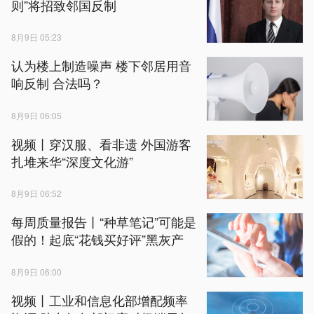
则”将招致邻国反制
8月9日 05:23
认为楼上制造噪声 楼下邻居用音
响反制 合法吗？
8月9日 06:05
视频丨穿汉服、看非遗 外国游客
扎堆来华“深度文化游”
8月9日 06:52
每周质量报告丨“种草笔记”可能是
假的！起底“花钱买好评”黑灰产
8月9日 06:00
视频丨工业和信息化部增配频率