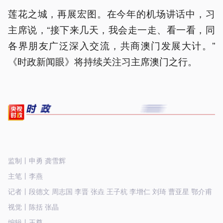
莲花之城，再展宏图。在今年的机场讲话中，习
主席说，“接下来几天，我会走一走、看一看，同
各界朋友广泛深入交流，共商澳门发展大计。”
《时政新闻眼》将持续关注习主席澳门之行。
监制丨申勇 龚雪辉
主笔丨李燕
记者丨段德文 周志国 李晋 张垚 王子杭 李增仁 刘琦 曹亚星 鄂介甫
视觉丨陈括 张晶
编辑丨王尊