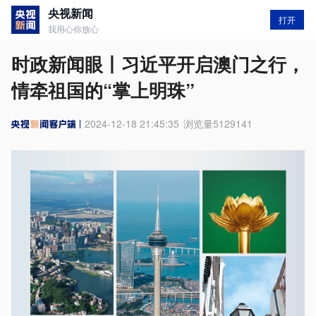
央视新闻
打开
我用心你放心
时政新闻眼丨习近平开启澳门之行，
情牵祖国的“掌上明珠”
2024-12-18 21:45:35
浏览量
5129141