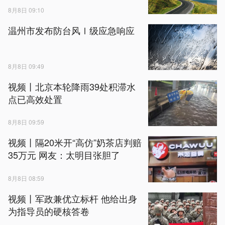
8月8日 09:10
温州市发布防台风Ⅰ级应急响应
8月8日 09:49
视频丨北京本轮降雨39处积滞水
点已高效处置
8月8日 09:59
视频丨隔20米开“高仿”奶茶店判赔
35万元 网友：太明目张胆了
8月8日 08:59
视频丨军政兼优立标杆 他给出身
为指导员的硬核答卷