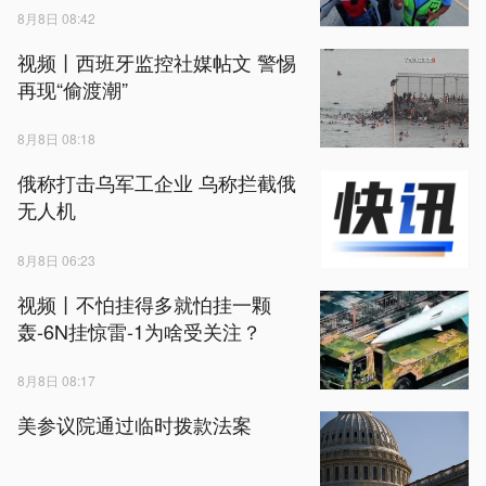
8月8日 08:42
视频丨西班牙监控社媒帖文 警惕
再现“偷渡潮”
8月8日 08:18
俄称打击乌军工企业 乌称拦截俄
无人机
8月8日 06:23
视频丨不怕挂得多就怕挂一颗
轰-6N挂惊雷-1为啥受关注？
8月8日 08:17
美参议院通过临时拨款法案