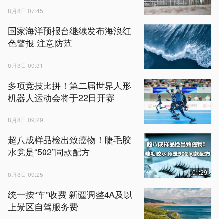
8月8日 07:45
国家海洋预报台继续发布海浪红
色警报 注意防范
8月8日 09:31
多项竞技比拼！第二届世界人形
机器人运动会将于22日开赛
8月8日 09:29
超八成样品检出致癌物！睫毛胶
水竟是“502”同款配方
01:29
8月8日 09:25
统一按“车”收费 新疆调整4A及以
上景区自驾服务费