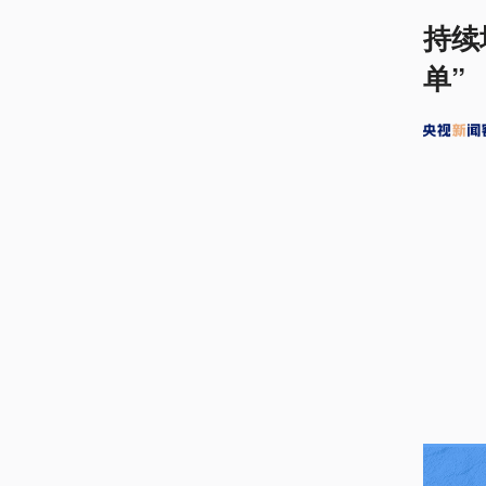
持续
单”