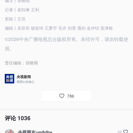
编导丨张晓萌
记者丨崔钰琳 王利
剪辑丨王浩
编辑丨吴菲菲 杨智玮 王萧宇 毛卉 刘霄 遇剑 金伊结 雷津铭
©2026中央广播电视总台版权所有。未经许可，请勿转载使
用。
责任编辑：
张晓萌
央视新闻
我用心你放心
786
评论
1036
央视网友um8dbs
33