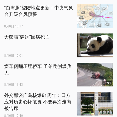
“白海豚”登陆地点更新！中央气象
台升级台风预警
8月6日 10:17
大熊猫“硗远”因病死亡
8月6日 10:01
煤车侧翻压埋轿车 子弟兵刨煤救
人
00:33
8月6日 11:43
外交部谈广岛核爆81周年：日方
应对历史心怀敬畏 不要再次走向
被告席
8月6日 10:40