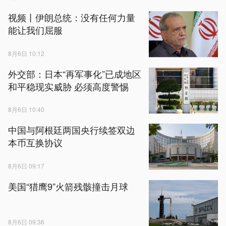
视频丨伊朗总统：没有任何力量
能让我们屈服
8月6日 10:12
外交部：日本“再军事化”已成地区
和平稳现实威胁 必须高度警惕
8月6日 10:40
中国与阿根廷两国央行续签双边
本币互换协议
8月6日 09:17
美国“猎鹰9”火箭残骸撞击月球
8月6日 09:36