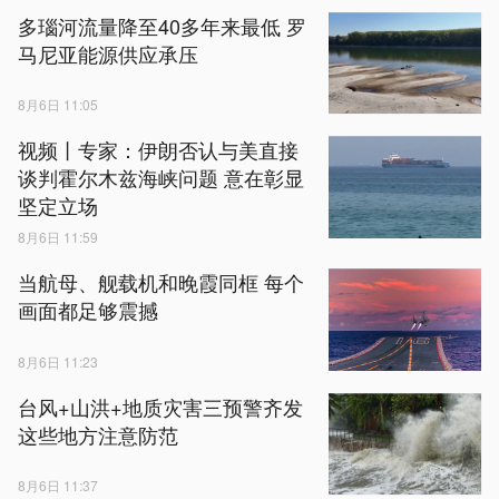
多瑙河流量降至40多年来最低 罗
马尼亚能源供应承压
8月6日 11:05
视频丨专家：伊朗否认与美直接
谈判霍尔木兹海峡问题 意在彰显
坚定立场
8月6日 11:59
当航母、舰载机和晚霞同框 每个
画面都足够震撼
8月6日 11:23
台风+山洪+地质灾害三预警齐发
这些地方注意防范
8月6日 11:37