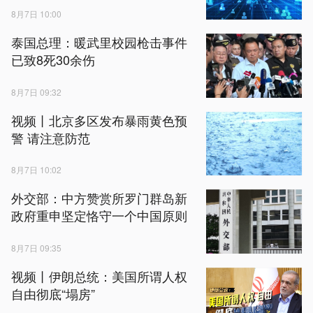
8月7日 10:00
泰国总理：暖武里校园枪击事件
已致8死30余伤
8月7日 09:32
视频丨北京多区发布暴雨黄色预
警 请注意防范
8月7日 10:02
外交部：中方赞赏所罗门群岛新
政府重申坚定恪守一个中国原则
8月7日 09:35
视频丨伊朗总统：美国所谓人权
自由彻底“塌房”