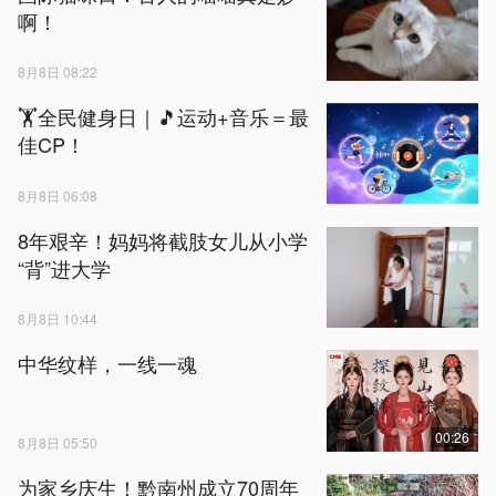
啊！
8月8日 08:22
🏋全民健身日｜🎵运动+音乐＝最
佳CP！
8月8日 06:08
8年艰辛！妈妈将截肢女儿从小学
“背”进大学
8月8日 10:44
中华纹样，一线一魂
00:26
8月8日 05:50
为家乡庆生！黔南州成立70周年