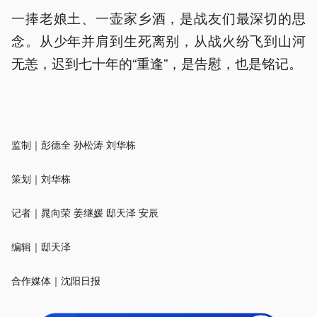
一捧老娘土、一壶家乡酒，是战友们最深切的思
念。从少年并肩到生死离别，从战火纷飞到山河
无恙，迟到七十年的“重逢”，是告慰，也是铭记。
监制｜彭德全 孙松涛 刘华栋
策划｜刘华栋
记者｜晁向荣 姜继媛 邸天泽 安辰
编辑｜邸天泽
合作媒体｜沈阳日报