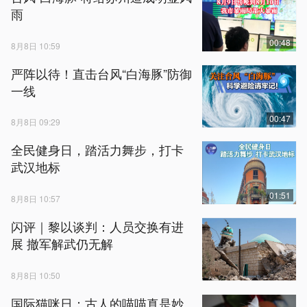
雨
00:48
8月8日 10:59
严阵以待！直击台风“白海豚”防御
一线
00:47
8月8日 09:29
全民健身日，踏活力舞步，打卡
武汉地标
01:51
8月8日 10:57
闪评｜黎以谈判：人员交换有进
展 撤军解武仍无解
8月8日 10:50
国际猫咪日：古人的喵喵真是妙