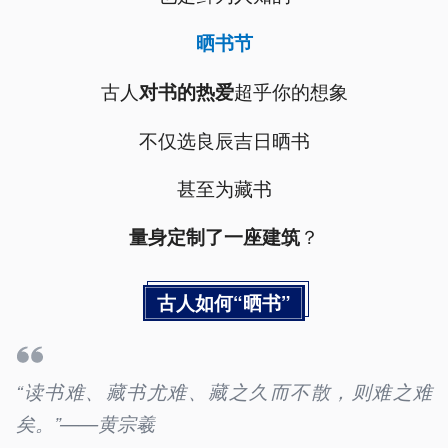
晒书节
古人
超乎你的想象
对书的热爱
不仅选良辰吉日晒书
甚至为藏书
？
量身定制了一座建筑
古人如何“晒书”
“读书难、藏书尤难、藏之久而不散，则难之难
矣。”——黄宗羲