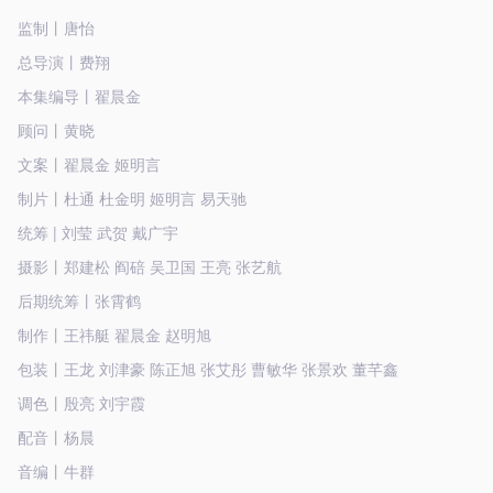
监制丨唐怡
总导演丨费翔
本集编导丨翟晨金
顾问丨黄晓
文案丨翟晨金 姬明言
制片丨杜通 杜金明 姬明言 易天驰
统筹 | 刘莹 武贺 戴广宇
摄影丨郑建松 阎碚 吴卫国 王亮 张艺航
后期统筹丨张霄鹤
制作丨王祎艇 翟晨金 赵明旭
包装丨王龙 刘津豪 陈正旭 张艾彤 曹敏华 张景欢 董芊鑫
调色丨殷亮 刘宇霞
配音丨杨晨
音编丨牛群