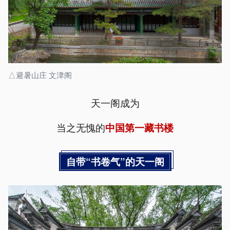
△避暑山庄 文津阁
天一阁成为
当之无愧的
中国第一藏书楼
自带“书卷气”的天一阁