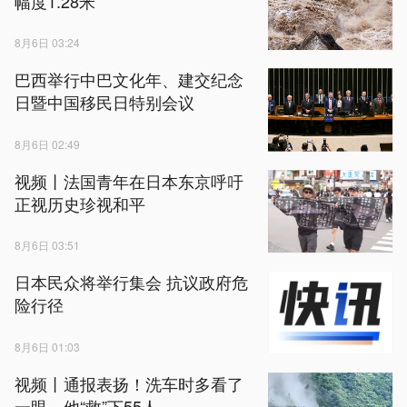
幅度1.28米
8月6日 03:24
巴西举行中巴文化年、建交纪念
日暨中国移民日特别会议
8月6日 02:49
视频丨法国青年在日本东京呼吁
正视历史珍视和平
8月6日 03:51
日本民众将举行集会 抗议政府危
险行径
8月6日 01:03
视频丨通报表扬！洗车时多看了
一眼，他“救”下55人