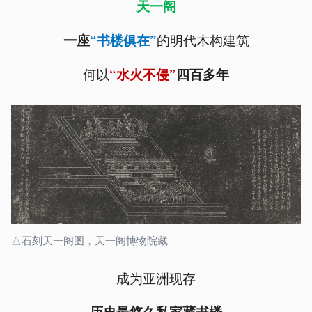
天一阁
的明代木构建筑
一座
“书楼俱在”
何以
“水火不侵”
四百多年
△石刻天一阁图，天一阁博物院藏
成为亚洲现存
历史最悠久私家藏书楼