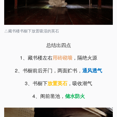
△藏书楼书橱下放置吸湿的英石
总结出四点
1、藏书楼左右
，隔绝火源
用砖砌墙
2、书橱前后开门，两面贮书，
通风透气
3、书橱下
，吸收潮气
放置英石
4、阁前凿池，
储水防火