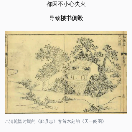
都因不小心失火
导致
楼书俱毁
△清乾隆时期的《鄞县志》卷首木刻的《天一阁图》