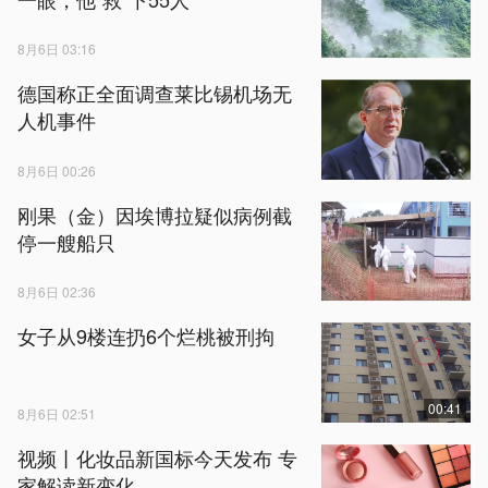
8月6日 03:16
德国称正全面调查莱比锡机场无
人机事件
8月6日 00:26
刚果（金）因埃博拉疑似病例截
停一艘船只
8月6日 02:36
女子从9楼连扔6个烂桃被刑拘
00:41
8月6日 02:51
视频丨化妆品新国标今天发布 专
家解读新变化