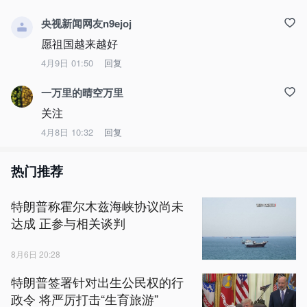
央视新闻网友n9ejoj
愿祖国越来越好
4月9日 01:50
回复
一万里的晴空万里
关注
4月8日 10:32
回复
热门推荐
特朗普称霍尔木兹海峡协议尚未
达成 正参与相关谈判
8月6日 20:28
特朗普签署针对出生公民权的行
政令 将严厉打击“生育旅游”