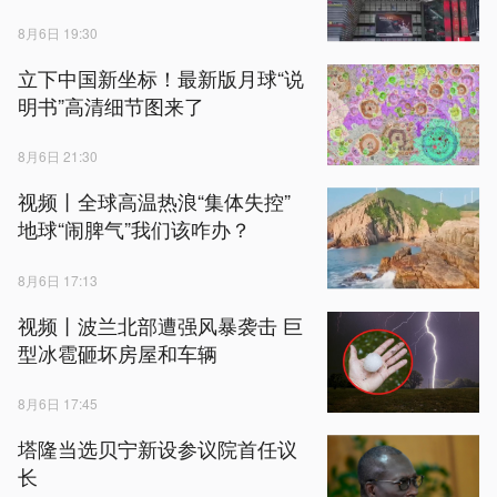
8月6日 19:30
立下中国新坐标！最新版月球“说
明书”高清细节图来了
8月6日 21:30
视频丨全球高温热浪“集体失控”
地球“闹脾气”我们该咋办？
8月6日 17:13
视频丨波兰北部遭强风暴袭击 巨
型冰雹砸坏房屋和车辆
8月6日 17:45
塔隆当选贝宁新设参议院首任议
长