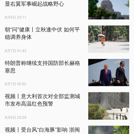
显右翼军事崛起战略野心
8月6日 23:11
朝“问”健康丨立秋逢中伏 如何平
稳调养身体
8月7日 01:43
特朗普称继续支持国防部长赫格
塞思
8月7日 00:50
视频丨意大利首次对全部监测城
市发布高温红色预警
8月6日 23:29
视频丨受台风“白海豚”影响 浙闽