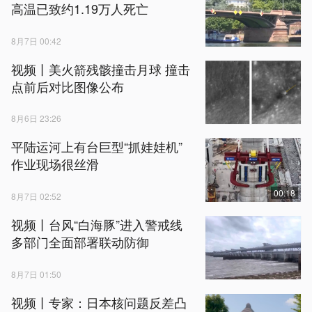
高温已致约1.19万人死亡
8月7日 00:42
视频丨美火箭残骸撞击月球 撞击
点前后对比图像公布
8月6日 23:26
平陆运河上有台巨型“抓娃娃机”
作业现场很丝滑
00:18
8月7日 02:52
视频丨台风“白海豚”进入警戒线
多部门全面部署联动防御
8月7日 01:50
视频丨专家：日本核问题反差凸