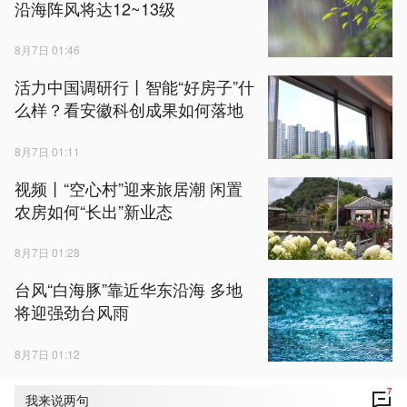
沿海阵风将达12~13级
8月7日 01:46
活力中国调研行丨智能“好房子”什
么样？看安徽科创成果如何落地
8月7日 01:11
视频丨“空心村”迎来旅居潮 闲置
农房如何“长出”新业态
8月7日 01:28
台风“白海豚”靠近华东沿海 多地
将迎强劲台风雨
8月7日 01:12
7
我来说两句