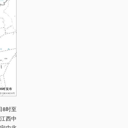
日8时至
、江西中
宁中北