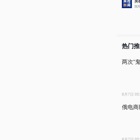
央
我
热门推
两次“
8月7日 05:
俄电商
8月7日 05: