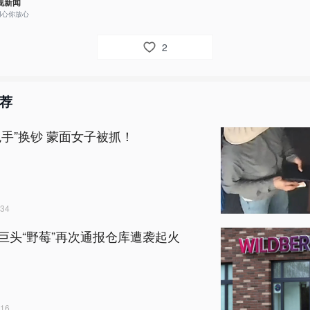
视新闻
用心你放心
2
荐
鬼手”换钞 蒙面女子被抓！
34
巨头“野莓”再次通报仓库遭袭起火
16