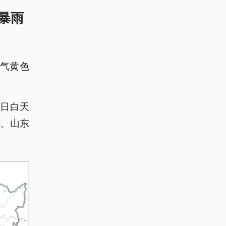
暴雨
天气黄色
3日白天
、山东