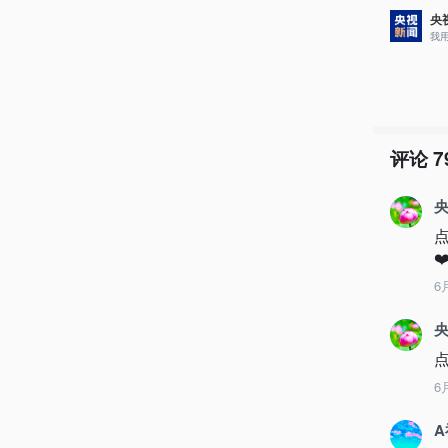
央
我
评论
7
央
❤
6
央
点
6