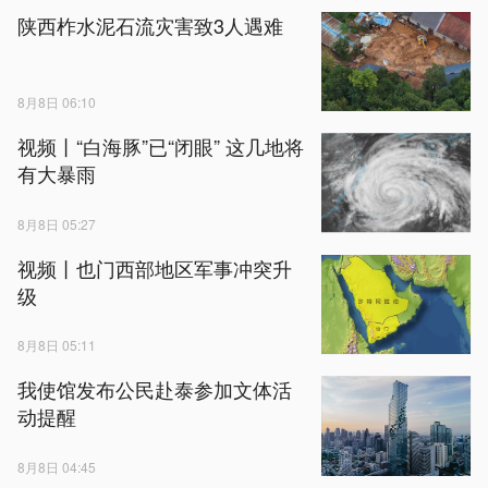
陕西柞水泥石流灾害致3人遇难
8月8日 06:10
视频丨“白海豚”已“闭眼” 这几地将
有大暴雨
8月8日 05:27
视频丨也门西部地区军事冲突升
级
8月8日 05:11
我使馆发布公民赴泰参加文体活
动提醒
8月8日 04:45