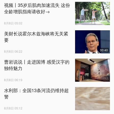
视频丨35岁后肌肉加速流失 这份
全龄增肌指南请收好→
8月8日 05:02
美财长说霍尔木兹海峡将无关紧
要
00:40
8月8日 06:22
曹岩说说丨走进国博 感受汉字的
独特魅力
8月8日 06:19
水利部：全国13条河流仍维持超
警
8月8日 05:12