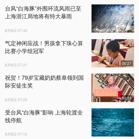
台风“白海豚”外围环流风雨已至
上海浙江局地将有特大暴雨
8月8日 07:43
气定神闲应战！男孩拿下珠心算
比赛小学组冠军
00:27
8月8日 07:21
祝贺！79岁宝藏奶奶蔡皋领到国
际安徒生奖
00:31
8月8日 07:22
受台风“白海豚”影响 上海轮渡全
线停航
8月8日 07:12