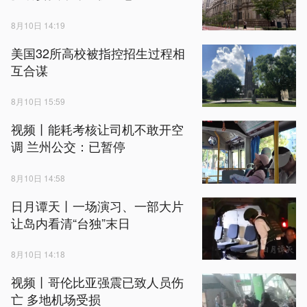
8月10日 14:19
美国32所高校被指控招生过程相
互合谋
8月10日 15:59
视频丨能耗考核让司机不敢开空
调 兰州公交：已暂停
8月10日 14:58
日月谭天丨一场演习、一部大片
让岛内看清“台独”末日
8月10日 14:18
视频丨哥伦比亚强震已致人员伤
亡 多地机场受损