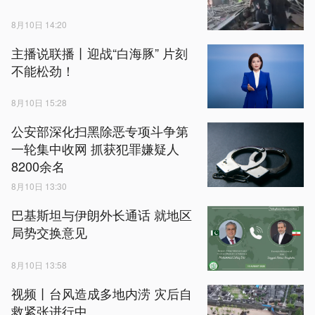
8月10日 14:20
主播说联播丨迎战“白海豚” 片刻
不能松劲！
8月10日 15:28
公安部深化扫黑除恶专项斗争第
一轮集中收网 抓获犯罪嫌疑人
8200余名
8月10日 13:30
巴基斯坦与伊朗外长通话 就地区
局势交换意见
8月10日 13:58
视频丨台风造成多地内涝 灾后自
救紧张进行中