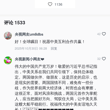
1136
评论
1533
央视网友um8dbs
42
好！全球瞩目！祝愿中美互利合作共赢！
2025年10月30日 06:28
回复
央视新闻小网友❤️
32
伟大的中国共产党万岁！敬爱的习近平总书记指
出，中美关系在我们共同引领下，保持总体稳
定。两国做伙伴、做朋友，这是历史的启示，也
是现实的需要。两国国情不同，难免有一些分
歧，作为世界前两大经济体，时而也会有摩擦，
这很正常。面对风浪和挑战，两国元首作为掌舵
人，应当把握好方向、驾驭住大局，让中美关系
这艘大船平稳前行。祝福伟大的中美友谊地久天
长！🇨🇳🇨🇳❤️❤️❤️❤️❤️❤️❤️❤️❤️