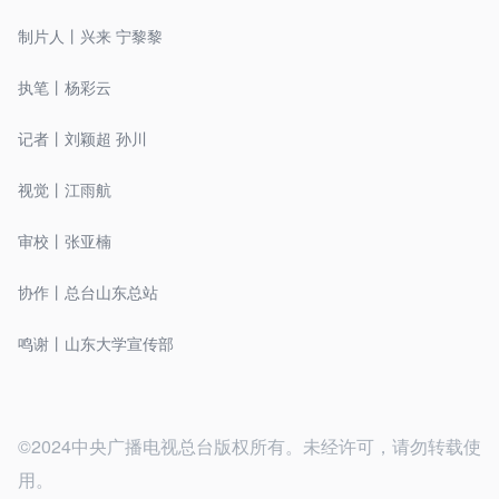
制片人丨兴来 宁黎黎
执笔丨杨彩云
记者丨刘颖超 孙川
视觉丨江雨航
审校丨张亚楠
协作丨总台山东总站
鸣谢丨山东大学宣传部
©2024中央广播电视总台版权所有。未经许可，请勿转载使
用。