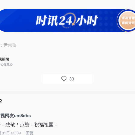
：
尹惠仙
视新闻
用心你放心
33
2
视网友um8dbs
好！致敬！点赞！祝福祖国！
月31日 23:09
回复