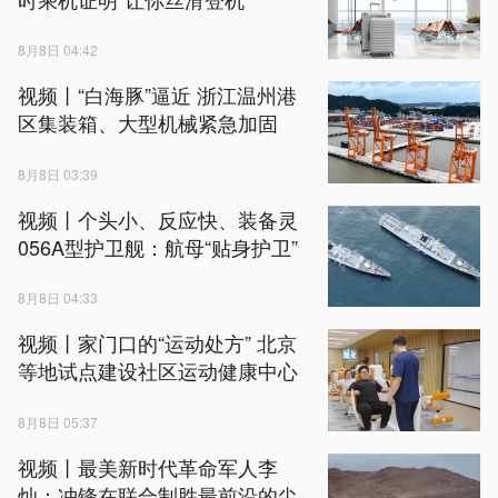
8月8日 04:42
视频丨“白海豚”逼近 浙江温州港
区集装箱、大型机械紧急加固
8月8日 03:39
视频丨个头小、反应快、装备灵
056A型护卫舰：航母“贴身护卫”
8月8日 04:33
视频丨家门口的“运动处方” 北京
等地试点建设社区运动健康中心
8月8日 05:37
视频丨最美新时代革命军人李
灿：冲锋在联合制胜最前沿的尖