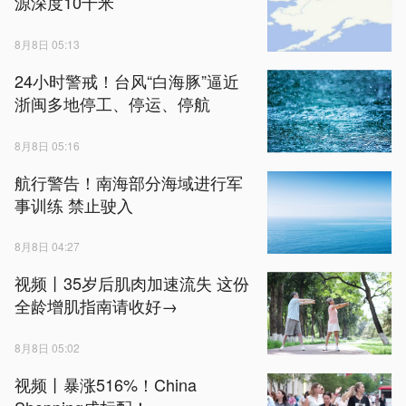
源深度10千米
8月8日 05:13
24小时警戒！台风“白海豚”逼近
浙闽多地停工、停运、停航
8月8日 05:16
航行警告！南海部分海域进行军
事训练 禁止驶入
8月8日 04:27
视频丨35岁后肌肉加速流失 这份
全龄增肌指南请收好→
8月8日 05:02
视频丨暴涨516%！China