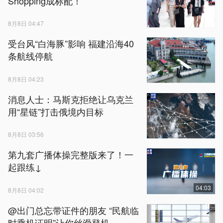
Shopping成标配！
8月8日 04:47
受台风“白海豚”影响 福建沿海40
条航线停航
8月8日 04:23
消息人士：马斯克拒绝让乌克兰
用“星链”打击俄境内目标
8月8日 03:56
第九套广播体操完整版来了！一
起跟练↓
04:03
8月8日 04:02
@出门总忘带证件的朋友 “民航临
时乘机证明”让你丝滑登机