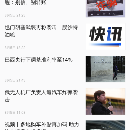
醒：别信、别转账
8月5日 21:23
也门胡塞武装再称袭击一艘沙特
油轮
8月5日 18:22
巴西央行下调基准利率至14%
8月5日 21:43
俄无人机厂负责人遭汽车炸弹袭
击
8月5日 11:08
视频丨多地购车补贴再加码 助力