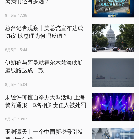
离我们还有多远？
8月5日 17:35
总台记者观察丨美总统宣布达成
协议 以总理为何唱反调？
8月5日 15:44
伊朗称与阿曼就霍尔木兹海峡航
运线路达成一致
8月5日 15:04
未经许可擅自举办大型活动 上海
警方通报：3名相关责任人被处罚
8月5日 13:07
玉渊谭天丨一个中国新税号引发