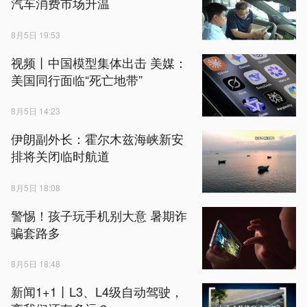
汽车消费市场升温
8月5日 19:53
视频丨中国模型集体出击 美媒：
美国同行面临“死亡地带”
8月5日 14:23
伊朗副外长：霍尔木兹海峡新安
排将关闭临时航道
8月5日 18:08
警惕！孩子玩手机别大意 暑期诈
骗套路多
8月5日 18:48
新闻1+1丨L3、L4级自动驾驶，