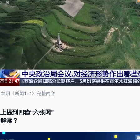
本期《新闻1+1》完整内容
上提到四稳“六张网”
样解读？