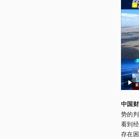
中国财
势的
看到
存在