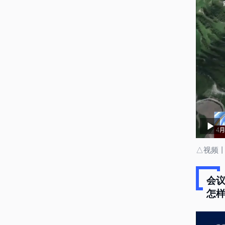
△视频丨
会议
怎