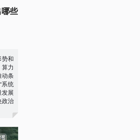
出哪些
形势和
、算力
推动条
“系统
量发展
央政治