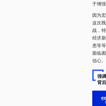
于增强
因为
这次
战，
经济
患等
面临
信心。
强
背