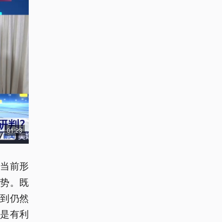
01:23
对当前形
势。既
到仍然
是有利