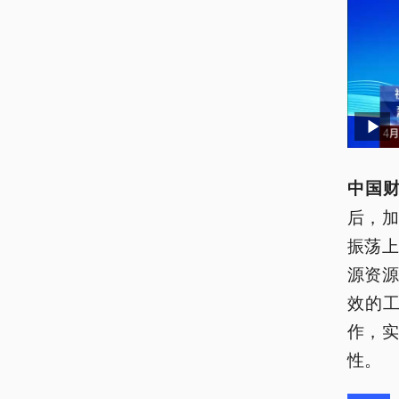
中国财
后，
振荡
源资
效的
作，
性。