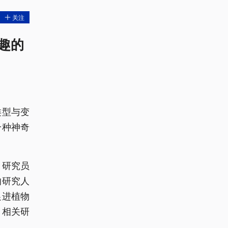
关注
趣的
类型与变
一种神奇
）研究员
的研究人
促进植物
。相关研
。