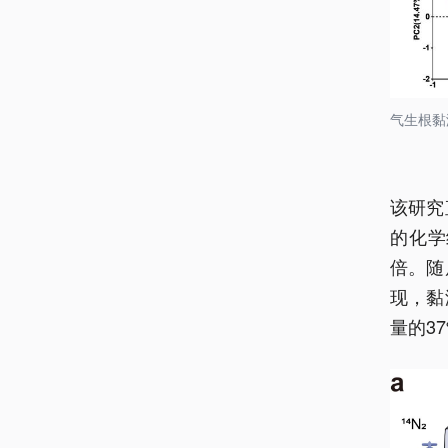
气生根黏
该研究
的化学
倍。随
现，黏
量的3