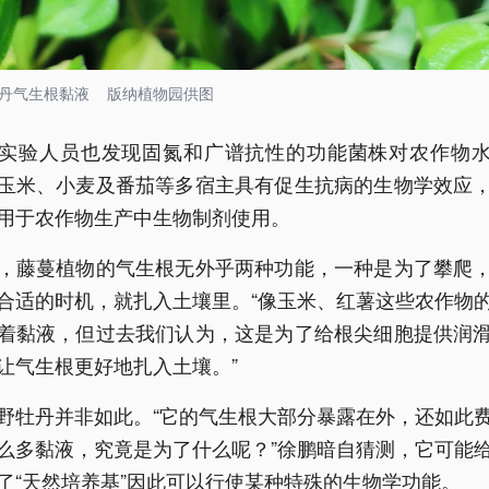
丹气生根黏液 版纳植物园供图
实验人员也发现固氮和广谱抗性的功能菌株对农作物
玉米、小麦及番茄等多宿主具有促生抗病的生物学效应
用于农作物生产中生物制剂使用。
，藤蔓植物的气生根无外乎两种功能，一种是为了攀爬
合适的时机，就扎入土壤里。“像玉米、红薯这些农作物
着黏液，但过去我们认为，这是为了给根尖细胞提供润
让气生根更好地扎入土壤。”
野牡丹并非如此。“它的气生根大部分暴露在外，还如此
么多黏液，究竟是为了什么呢？”徐鹏暗自猜测，它可能
了“天然培养基”因此可以行使某种特殊的生物学功能。