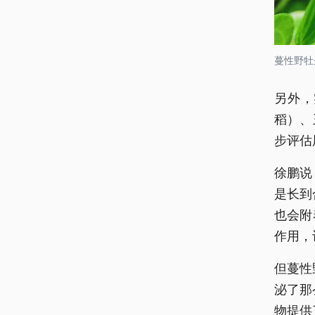
蔓性野牡
另外，
稻）、
步评估
徐鹏说
是长到
也会附
作用，
但蔓性
泌了那
物提供