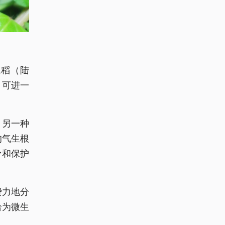
水稻（陆
，可进一
，另一种
的气生根
滑和保护
费力地分
给为微生