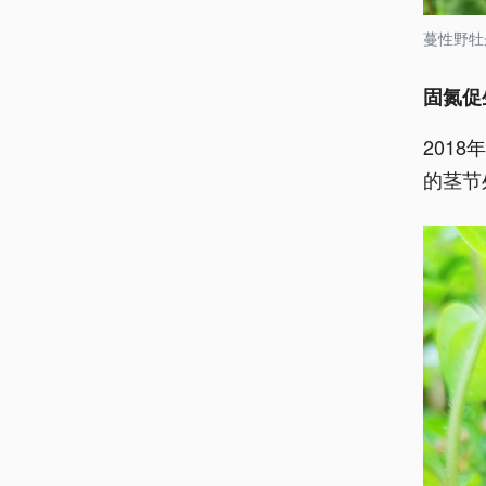
蔓性野牡
固氮促
201
的茎节