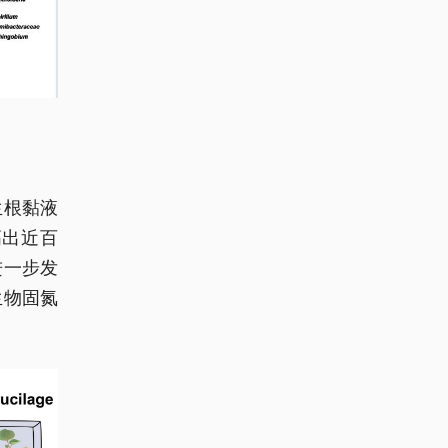
生根黏液
高出近百
进一步发
生物固氮