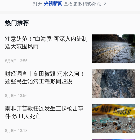
央视新闻
打开
查看更多精彩评论
热门推荐
注意防范！“白海豚”可深入内陆制
造大范围风雨
8月9日 13:56
财经调查丨良田被毁 污水入河！
这些民生治污工程形同虚设
8月9日 13:56
南非开普敦接连发生三起枪击事
件 致11人死亡
8月9日 13:18