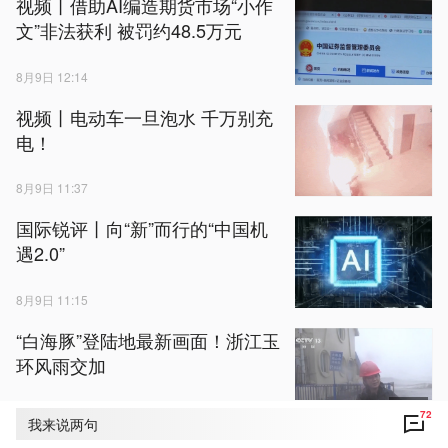
视频丨借助AI编造期货市场“小作
文”非法获利 被罚约48.5万元
8月9日 12:14
视频丨电动车一旦泡水 千万别充
电！
8月9日 11:37
国际锐评丨向“新”而行的“中国机
遇2.0”
8月9日 11:15
“白海豚”登陆地最新画面！浙江玉
环风雨交加
01:53
8月9日 10:04
72
我来说两句