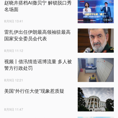
赵晓卉搭档AI撒贝宁 解锁脱口秀
名场面
03:45
8月9日 13:41
雷扎伊出任伊朗最高领袖驻最高
国家安全委员会代表
8月9日 11:12
视频丨借汛情造谣博流量 多人被
警方行政处罚
8月9日 12:21
美国“外行任大使”现象惹质疑
8月9日 11:47