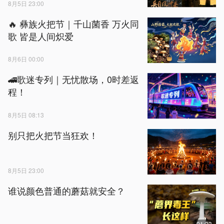
8月5日 23:00
🔥 彝族火把节｜千山菌香 万火同
歌 皆是人间炽爱
8月6日 00:00
🚄歌迷专列｜无忧散场，0时差返
程！
8月5日 08:13
别只把火把节当狂欢！
8月5日 23:00
谁说颜色普通的蘑菇就安全？
01:23