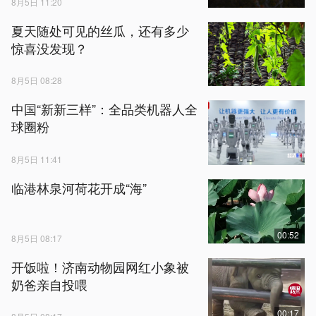
8月5日 11:20
夏天随处可见的丝瓜，还有多少
惊喜没发现？
8月5日 08:28
中国“新新三样”：全品类机器人全
球圈粉
8月5日 11:41
临港林泉河荷花开成“海”
00:52
8月5日 08:17
开饭啦！济南动物园网红小象被
奶爸亲自投喂
00:17