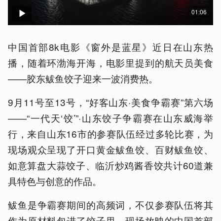
01:06
中国首部8k电影《窗外是蓝星》近日在山东热
播，随着环渤海开海，电影里提到的航天员美食
——胶东鲅鱼饺子迎来一波消费热。
9月11号至13号，“好客山东·美食争霸赛”第六场
——“一代天‘饺’”·山东饺子争霸赛在山东威海举
行，来自山东16市的参赛队伍经过多轮比赛，为
现场观众呈现了开口黄金鲅鱼饺、百财鲅鱼饺、
如意算盘大蒜饺子、临沂炒鸡酱香饺共计60道兼
具特色与创意的作品。
鲅鱼是争霸赛期间的高频词，不仅参赛队伍将其
作为原材料包进了饺子里，现场放映的中国首部