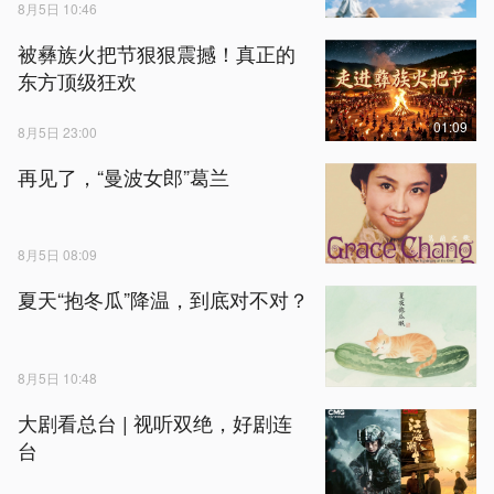
8月5日 10:46
被彝族火把节狠狠震撼！真正的
东方顶级狂欢
01:09
8月5日 23:00
再见了，“曼波女郎”葛兰
8月5日 08:09
夏天“抱冬瓜”降温，到底对不对？
8月5日 10:48
大剧看总台 | 视听双绝，好剧连
台