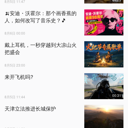
8月5日 11:47
🍌安迪・沃霍尔：那个画香蕉的
人，如何改写了音乐史？🎵
8月6日 00:00
戴上耳机，一秒穿越到大凉山火
把盛会
8月5日 23:00
来开飞机吗?
00:31
8月5日 11:44
天津立法推进长城保护