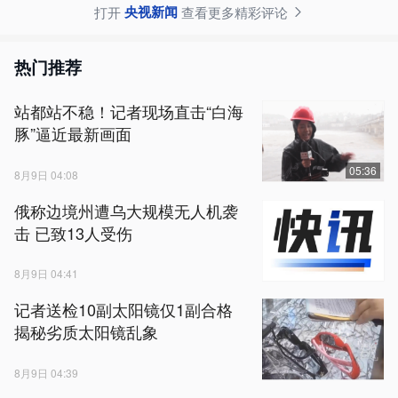
央视新闻
打开
查看更多精彩评论
热门推荐
站都站不稳！记者现场直击“白海
豚”逼近最新画面
05:36
8月9日 04:08
俄称边境州遭乌大规模无人机袭
击 已致13人受伤
8月9日 04:41
记者送检10副太阳镜仅1副合格
揭秘劣质太阳镜乱象
8月9日 04:39