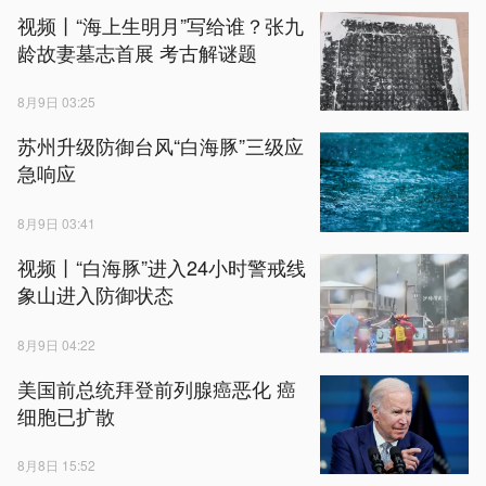
视频丨“海上生明月”写给谁？张九
龄故妻墓志首展 考古解谜题
8月9日 03:25
苏州升级防御台风“白海豚”三级应
急响应
8月9日 03:41
视频丨“白海豚”进入24小时警戒线
象山进入防御状态
8月9日 04:22
美国前总统拜登前列腺癌恶化 癌
细胞已扩散
8月8日 15:52