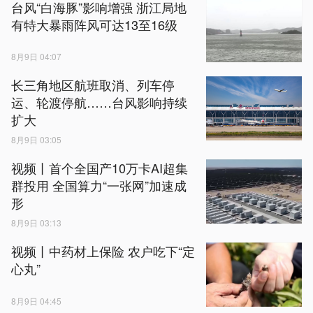
台风“白海豚”影响增强 浙江局地
有特大暴雨阵风可达13至16级
8月9日 04:07
长三角地区航班取消、列车停
运、轮渡停航……台风影响持续
扩大
8月9日 03:05
视频丨首个全国产10万卡AI超集
群投用 全国算力“一张网”加速成
形
8月9日 03:13
视频丨中药材上保险 农户吃下“定
心丸”
8月9日 04:45