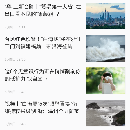
“粤”上新台阶丨“贸易第一大省” 在
出口看不见的“集装箱”？
8月9日 04:11
台风红色预警！“白海豚”将在浙江
三门到福建福鼎一带沿海登陆
8月9日 02:35
这6个无意识行为正在悄悄削弱你
的抵抗力 快自查→
8月9日 02:49
视频丨“白海豚”5次“眼壁置换”仍
维持较强级别 浙江温州全力防范
8月9日 02:48