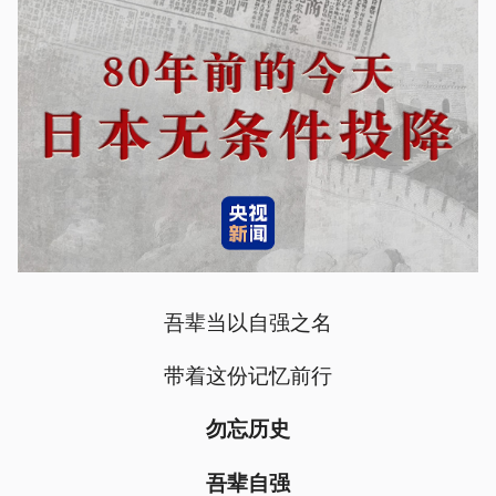
吾辈当以自强之名
带着这份记忆前行
勿忘历史
吾辈自强