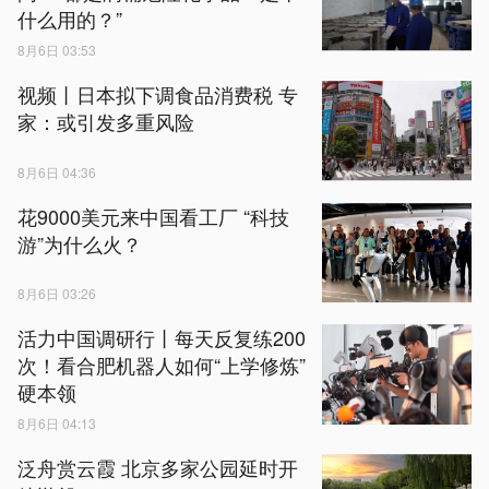
什么用的？”
8月6日 03:53
视频丨日本拟下调食品消费税 专
家：或引发多重风险
8月6日 04:36
花9000美元来中国看工厂 “科技
游”为什么火？
8月6日 03:26
活力中国调研行丨每天反复练200
次！看合肥机器人如何“上学修炼”
硬本领
8月6日 04:13
泛舟赏云霞 北京多家公园延时开