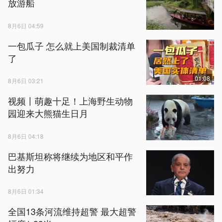
放游船
8月6日 04:59
一包瓜子 怎么就上美国制裁清单
了
01:08
8月6日 03:21
视频丨萌趣十足！上海野生动物
园迎来大熊猫生日月
8月6日 04:18
巴基斯坦称将继续为地区和平作
出努力
8月6日 01:34
全国13条河流维持超警 最大超警