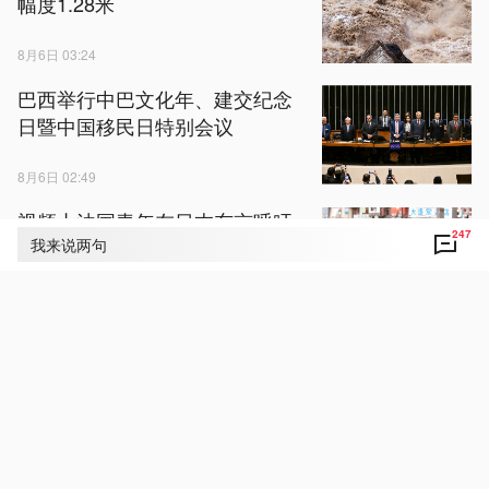
幅度1.28米
8月6日 03:24
巴西举行中巴文化年、建交纪念
日暨中国移民日特别会议
8月6日 02:49
视频丨法国青年在日本东京呼吁
247
正视历史珍视和平
我来说两句
8月6日 03:51
视频丨致敬送别！30岁村支书抗
洪牺牲 10年前就曾因救人上央视
8月6日 04:12
视频丨自产绿电支撑生产用能 解