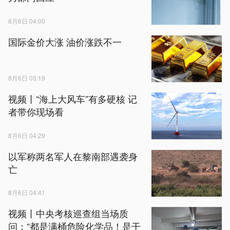
8月6日 04:00
国际金价大涨 油价涨跌不一
8月6日 03:19
视频丨“海上大风车”有多硬核 记
者带你现场看
8月6日 04:29
以军称两名军人在黎南部遇袭身
亡
8月6日 04:41
视频丨中央考核巡查组当场质
问：“都是满桶危险化学品！是干