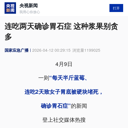
央视新闻
打开
我用心你放心
连吃两天确诊胃石症 这种浆果别贪
多
国家应急广播
2026-04-12 00:29:15
浏览量
1199025
4月9日
一则
“每天半斤蓝莓、
连吃2天致女子胃底被硬块堵死，
的新闻
确诊胃石症”
登上社交媒体热搜