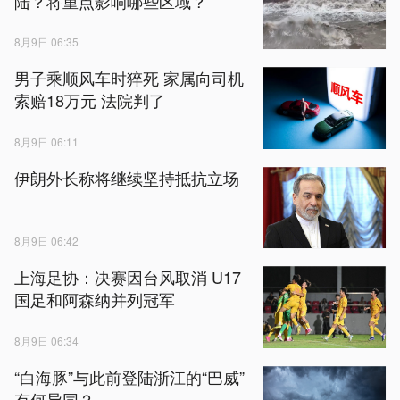
陆？将重点影响哪些区域？
8月9日 06:35
男子乘顺风车时猝死 家属向司机
索赔18万元 法院判了
8月9日 06:11
伊朗外长称将继续坚持抵抗立场
8月9日 06:42
上海足协：决赛因台风取消 U17
国足和阿森纳并列冠军
8月9日 06:34
“白海豚”与此前登陆浙江的“巴威”
有何异同？