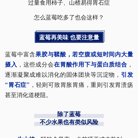
过量食用柿子、山楂易得胃石症
怎么蓝莓吃多了也会这样？
蓝莓再美味 也要注意量
蓝莓中富含
果胶与鞣酸
，若空腹或短时间内大量
，这些成分会
，
摄入
在胃酸作用下与蛋白质结合
逐渐凝聚成难以消化的固体团块等沉淀物，
引发
，轻则可致胃胀胃痛，重则引发胃溃疡
“胃石症”
甚至消化道梗阻。
除了蓝莓
不少水果也有类似风险