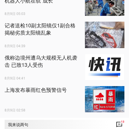
机器人小航在轨“成长”
8月9日 05:03
记者送检10副太阳镜仅1副合格
揭秘劣质太阳镜乱象
8月9日 04:39
俄称边境州遭乌大规模无人机袭
击 已致13人受伤
8月9日 04:41
上海发布暴雨红色预警信号
8月9日 02:58
13
我来说两句