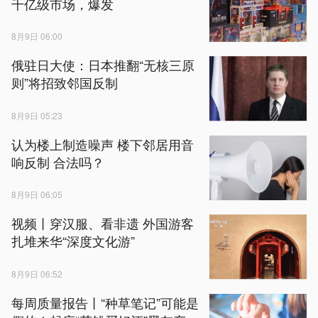
千亿级市场，爆发
8月9日 06:00
俄驻日大使：日本推翻“无核三原
则”将招致邻国反制
8月9日 05:23
认为楼上制造噪声 楼下邻居用音
响反制 合法吗？
8月9日 06:05
视频丨穿汉服、看非遗 外国游客
扎堆来华“深度文化游”
8月9日 06:52
每周质量报告丨“种草笔记”可能是