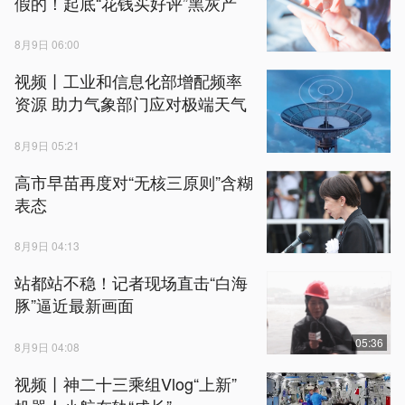
假的！起底“花钱买好评”黑灰产
8月9日 06:00
视频丨工业和信息化部增配频率
资源 助力气象部门应对极端天气
8月9日 05:21
高市早苗再度对“无核三原则”含糊
表态
8月9日 04:13
站都站不稳！记者现场直击“白海
豚”逼近最新画面
05:36
8月9日 04:08
视频丨神二十三乘组Vlog“上新”