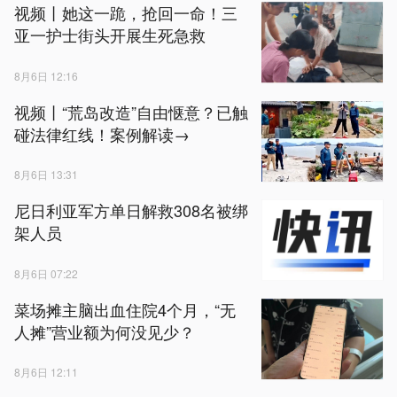
视频丨她这一跪，抢回一命！三
亚一护士街头开展生死急救
8月6日 12:16
视频丨“荒岛改造”自由惬意？已触
碰法律红线！案例解读→
8月6日 13:31
尼日利亚军方单日解救308名被绑
架人员
8月6日 07:22
菜场摊主脑出血住院4个月，“无
人摊”营业额为何没见少？
8月6日 12:11