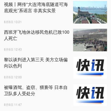
视频丨网传“大连湾海底隧道可海
底观光”系谣言 非真实实景
8月6日 13:21
西班牙飞地休达移民危机已致100
人死亡
8月6日 12:43
黎以谈判进入第三天 美方立场偏
向以色列
8月6日 12:00
被曝酒驾、盗窃、猥亵等 日本自
卫队多人受处分
8月6日 11:47