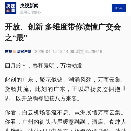
央视新闻
打开
我用心你放心
开放、创新 多维度带你读懂广交会
之“最”
2026-04-15 13:14:09
浏览量
528616
四月岭南，春和景明，万物勃发。
此刻的广东，繁花似锦、潮涌风劲，万商云集、
货畅其流。此刻的广东，正以昂扬姿态拥抱世
界，以开放胸襟迎接八方来客。
你看，白云机场客流不息、琶洲展馆万商云集。
你看，广州的街头巷尾暖意融融，酒店、食肆人
头攒动，处处可见中外友人相逢洽谈身影，处处