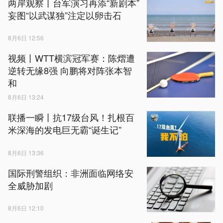
两岸观察丨台军演习再添“新剧本”
妄图“以武谋独”注定以卵击石
8月6日 12:56
视频丨WTT横滨冠军赛：陈熠遭
逆转无缘8强 向鹏将对阵张本智
和
8月6日 13:24
联播一瞬丨抗17级台风！扎根百
米深海的发电巨无霸“诞生记”
8月6日 13:36
国际刑警组织：非洲面临网络安
全威胁加剧
8月6日 12:10