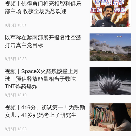
视频丨佛得角门将亮相智利俱乐
部主场 收获全场热烈欢迎
8月6日 13:31
以军称在黎南部展开报复性空袭
打击真主党目标
8月6日 12:33
视频丨SpaceX火箭残骸撞上月
球！预估释放能量相当于数吨
TNT炸药爆炸
8月6日 13:19
视频丨416分、初试第一！为鼓励
女儿，41岁妈妈考上了研究生
8月6日 13:03