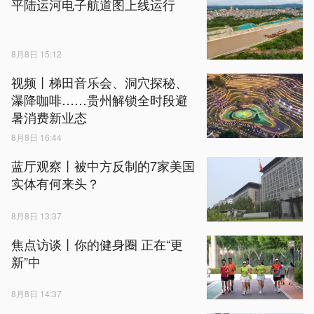
平陆运河电子航道图上线运行
8月8日 15:12
视频丨梯田音乐会、洞穴探秘、
瀑降咖啡……贵州解锁全时段避
暑消费新业态
8月8日 16:44
蓝厅观察丨被中方反制的7家美国
实体有何来头？
8月8日 13:37
焦点访谈丨你的健身圈 正在“更
新”中
8月8日 14:37