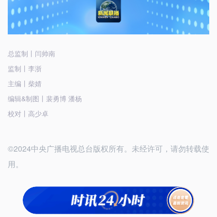
总监制丨闫帅南
监制丨李浙
主编丨柴婧
编辑&制图丨裴勇博 潘杨
校对丨高少卓
©2024中央广播电视总台版权所有。未经许可，请勿转载使
用。