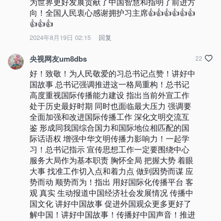
为世界更好发展贡献了中国智慧和指明了前进方
向！全国人民衷心感谢拥护习主席👍👍👍👍👍👍
👍👍👍
2024年8月19日 02:15
回复
央视网友um8dbs
22
好！致敬！为人民敬爱的习总书记点赞！讲好中
国故事 总书记强调推进这一格局重构！总书记
高度重视国际传播能力建设 指出当前外宣工作
处于历史最好时期 同时也面临最大压力 强调要
全面加强和改进国际传播工作 深化文明交流互
鉴 形成同我国综合国力和国际地位相匹配的国
际话语权 增强中华文明传播力影响力！一起学
习！总书记指示 宣传思想工作一定要围绕中心 
服务大局作为基本职责 胸怀全局 把握大势 着眼
大事 找准工作切入点和着力点 做到因势而谋 应
势而动 顺势而为！指出 用好国际化传播平台 客
观 真实 生动报道中国经济社会发展情况 传播中
国文化 讲好中国故事 促进外国观众更多更好了
解中国！讲好中国故事！传播好中国声音！推进