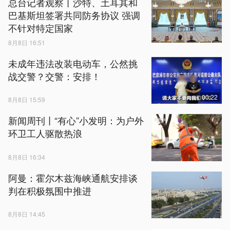
总台记者观察丨沙特、土耳其和
巴基斯坦签署共同防务协议 强调
不针对特定国家
8月8日 16:51
未成年违法改装电动车，公然挑
战交警？交警：安排！
00:22
8月8日 15:59
新闻周刊丨“有心”小发明：为户外
环卫工人驱散热浪
8月8日 16:34
阿曼：霍尔木兹海峡通航安排谈
判在积极氛围中推进
8月8日 14:45