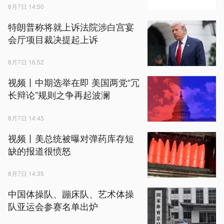
8月7日 14:50
特朗普称将就上诉法院涉白宫宴
会厅项目裁决提起上诉
8月7日 16:52
视频丨中期选举在即 美国两党“冗
长辩论”规则之争再起波澜
8月7日 14:45
视频丨美总统被曝对弹药库存短
缺的报道很愤怒
8月7日 14:35
中国体操队、蹦床队、艺术体操
队亚运会参赛名单出炉