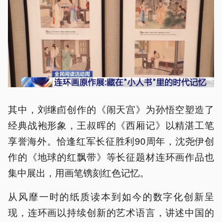
其中，刘继卣创作的《闹天宫》为孙悟空塑造了
经典战袍形象，王叔晖的《西厢记》以精湛工笔
享誉海外。恰逢红军长征胜利90周年，沈尧伊创
作的《地球的红飘带》等长征题材连环画作品也
集中展出，用画笔镌刻红色记忆。
从风靡一时的纸质读本到如今的数字化创新呈
现，连环画以持续创新的艺术语言，讲述中国的