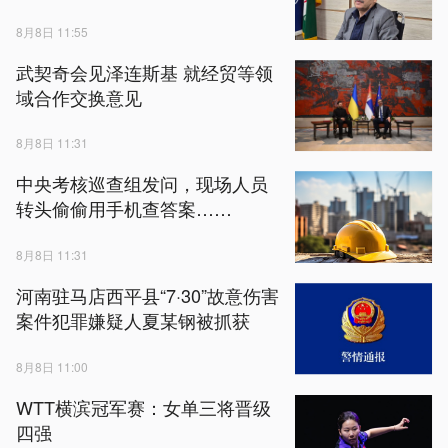
8月8日 11:55
武契奇会见泽连斯基 就经贸等领
域合作交换意见
8月8日 11:31
中央考核巡查组发问，现场人员
转头偷偷用手机查答案……
8月8日 11:31
河南驻马店西平县“7·30”故意伤害
案件犯罪嫌疑人夏某钢被抓获
8月8日 11:00
WTT横滨冠军赛：女单三将晋级
四强