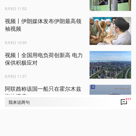
8月8日 11:52
视频丨伊朗媒体发布伊朗最高领
袖视频
8月8日 10:30
视频丨全国用电负荷创新高 电力
保供积极应对
8月8日 11:37
阿联酋称该国一船只在霍尔木兹
海峡遭袭
317
我来说两句
8月8日 11:38
北京市教委：明确中小学教育惩
戒边界、实施程序